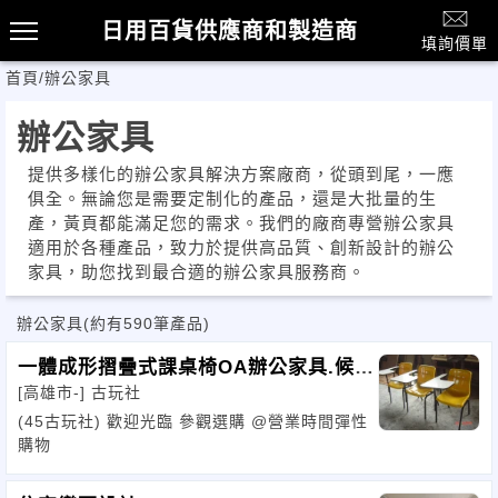
日用百貨供應商和製造商
填詢價單
首頁
/
辦公家具
辦公家具
提供多樣化的辦公家具解決方案廠商，從頭到尾，一應
俱全。無論您是需要定制化的產品，還是大批量的生
產，黃頁都能滿足您的需求。我們的廠商專營辦公家具
適用於各種產品，致力於提供高品質、創新設計的辦公
家具，助您找到最合適的辦公家具服務商。
辦公家具
(約有590筆產品)
一體成形摺疊式課桌椅OA辦公家具.候等
[高雄市-]
古玩社
椅
(45古玩社) 歡迎光臨 參觀選購 @營業時間彈性
購物