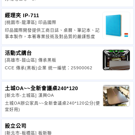
經理夾 IP-711
[桃園市-龍潭區]
印品國際
印品國際開發提供工商日誌、桌曆、筆記本、記
事本製作，本著專業技術及對品質的嚴謹態度
活動式講台
[高雄市-鼓山區]
傳承黑板
CCE 傳承(黑板)企業 統一編號：25900062
土城OA~~全新會議桌240*120
[新北市-土城區]
漢興OA
土城OA辦公家具~~全新會議桌240*120公分(便
宜好用)
設立公司
[新北市-板橋區]
板新聯