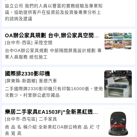
設立公司 我們的人員以豐富的實務經驗及專業知
識，協助提供客戶在投資前及投資後專業分析上
的諮詢及建議
OA辦公家具規劃 台中,辦公家具空間設
[台中市-西區]
采陞空間
計,辦公家具
台中OA辦公家具規劃 中部隔間屏風設計規劃 專
業人員服務 統包施工
國際排2330影印機
[屏東縣-新園鄉]
憲德汽車
二手國際牌2330影印機只有印製16000張，使用
次數少。村里辦公處珍藏品
樂居二手家具EA1503Fj*全新黑紅透氣
[台中市-西屯區]
二手家具
辦公椅
商 品 名 稱介紹:全新黑紅OA辦公椅商 品 尺 寸
長 寬 高