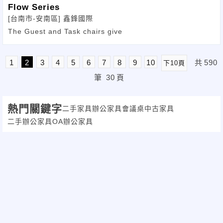
Flow Series
[台南市-安南區]
鑫鋒國際
The Guest and Task chairs give
1
2
3
4
5
6
7
8
9
10
共
590
下10頁
筆
30
頁
熱門關鍵字
二手家具
辦公家具
會議桌
中古家具
二手辦公家具
OA辦公家具