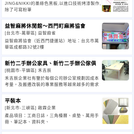
JING&NIKKI的墨綠色黑板,以進口技術烤漆製作,
除了可寫粉筆
益智麻將休閒館～西門町麻將協會
[台北市-萬華區]
益智麻雀
益智麻將協會（近西門捷運站）地址：台北市萬
華區成都路32號2樓
新竹二手辦公家具、新竹二手辦公傢俱
[桃園市-平鎮區]
禾吉辰
禾吉辰企業社有鑒於每個公司辦公室規劃因成本
考量，及搬遷改裝的專業服務等越來越多的需求
平裝本
[新北市-三峽區]
啟霖企業
產品項目：工商日誌，三角檯曆、桌墊、萬用手
冊、筆記本、資料夾、