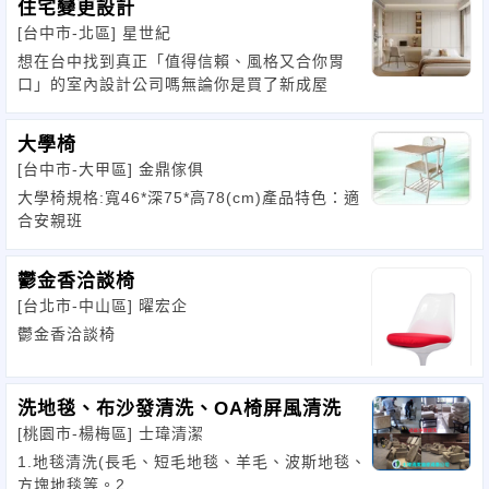
住宅變更設計
[台中市-北區]
星世紀
想在台中找到真正「值得信賴、風格又合你胃
口」的室內設計公司嗎無論你是買了新成屋
大學椅
[台中市-大甲區]
金鼎傢俱
大學椅規格:寬46*深75*高78(cm)產品特色：適
合安親班
鬱金香洽談椅
[台北市-中山區]
曜宏企
鬱金香洽談椅
洗地毯、布沙發清洗、OA椅屏風清洗
[桃園市-楊梅區]
士瑋清潔
1.地毯清洗(長毛、短毛地毯、羊毛、波斯地毯、
方塊地毯等。2.