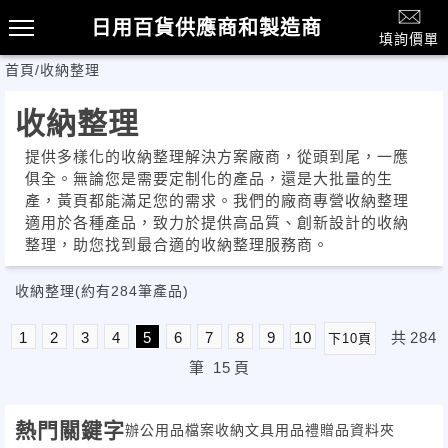
日用百貨供應商和製造商
填詢價單
首頁
/
收納整理
收納整理
提供多樣化的收納整理解決方案廠商，從頭到尾，一應
俱全。無論您是需要定制化的產品，還是大批量的生
產，黃頁都能滿足您的需求。我們的廠商專營收納整理
適用於各種產品，致力於提供高品質、創新設計的收納
整理，助您找到最合適的收納整理服務商。
收納整理
(約有284筆產品)
1
2
3
4
5
6
7
8
9
10
共
284
下10頁
筆
15
頁
熱門關鍵字
辦公用品
檔案收納
文具用品
禮贈品
資料夾