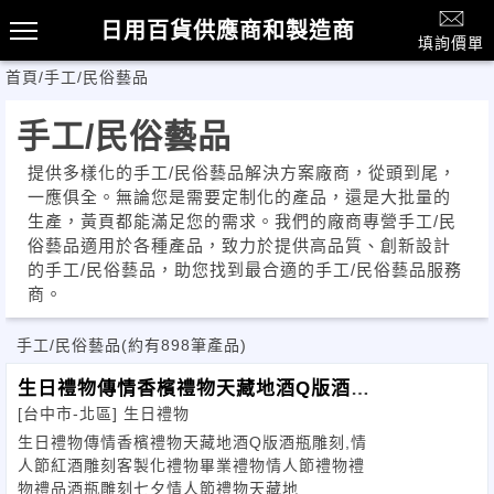
日用百貨供應商和製造商
填詢價單
首頁
/
手工/民俗藝品
手工/民俗藝品
提供多樣化的手工/民俗藝品解決方案廠商，從頭到尾，
一應俱全。無論您是需要定制化的產品，還是大批量的
生產，黃頁都能滿足您的需求。我們的廠商專營手工/民
俗藝品適用於各種產品，致力於提供高品質、創新設計
的手工/民俗藝品，助您找到最合適的手工/民俗藝品服務
商。
手工/民俗藝品
(約有898筆產品)
生日禮物傳情香檳禮物天藏地酒Q版酒瓶
[台中市-北區]
生日禮物
雕刻,情人節紅
生日禮物傳情香檳禮物天藏地酒Q版酒瓶雕刻,情
人節紅酒雕刻客製化禮物畢業禮物情人節禮物禮
物禮品酒瓶雕刻七夕情人節禮物天藏地