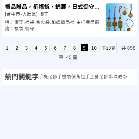
禮品贈品，祈福袋，錦囊，日式御守，
[台中市-大肚區]
御守
香火袋
稱：御守,福袋,香火袋,柏緯藝品社 主打產品服
務：福袋,御守
1
2
3
4
5
6
7
8
9
10
共
898
下10頁
筆
45
頁
熱門關鍵字
手機吊飾
手機袋
側背包
手工藝
吊飾
串珠教學