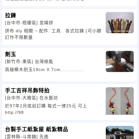
拉鍊
[台中市-梧棲區]
昱緯拼
拼布 diy 相關 ~ 配件. 工具 . 各式拉鍊 (可小額
訂作不限數量
劍玉
[新竹市-東區]
台灣綠能
高級櫸木劍玉19cm X 7cm...............
手工吉祥吊飾特拍
[台中市-大雅區]
在水藝坊
於97年2月底前訂購 每式一律25元 可上
http://98
台製手工紙紮屋 紙紮精品
[雲林縣-斗南鎮]
先進