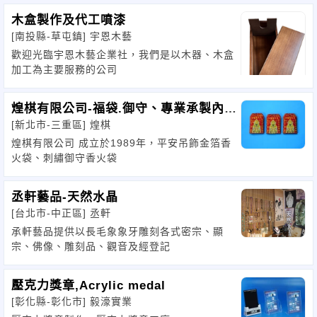
木盒製作及代工噴漆
[南投縣-草屯鎮]
宇恩木藝
歡迎光臨宇恩木藝企業社，我們是以木器、木盒
加工為主要服務的公司
煌棋有限公司-福袋.御守、專業承製內附
[新北市-三重區]
煌棋
艾草、芙蓉、香茅
煌棋有限公司 成立於1989年，平安吊飾金箔香
火袋、刺繡御守香火袋
丞軒藝品-天然水晶
[台北市-中正區]
丞軒
承軒藝品提供以長毛象象牙雕刻各式密宗、顯
宗、佛像、雕刻品、觀音及經登記
壓克力獎章,Acrylic medal
[彰化縣-彰化市]
毅濠實業