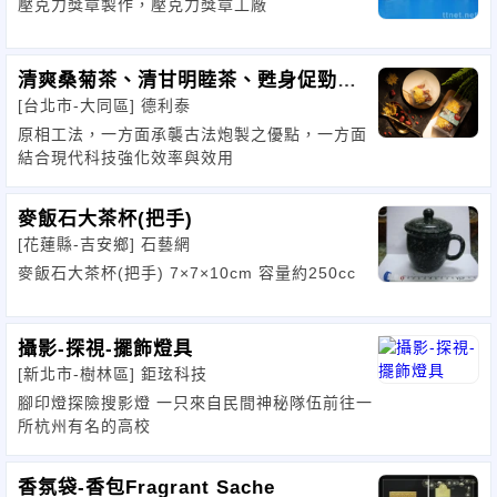
壓克力獎章製作，壓克力獎章工廠
清爽桑菊茶、清甘明睦茶、甦身促勁
[台北市-大同區]
德利泰
茶、輕窈荷香茶
原相工法，一方面承襲古法炮製之優點，一方面
結合現代科技強化效率與效用
麥飯石大茶杯(把手)
[花蓮縣-吉安鄉]
石藝網
麥飯石大茶杯(把手) 7×7×10cm 容量約250cc
攝影-探視-擺飾燈具
[新北市-樹林區]
鉅玹科技
腳印燈探險搜影燈 一只來自民間神秘隊伍前往一
所杭州有名的高校
香氛袋-香包Fragrant Sache