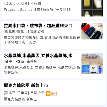
[台北市-大安區]
科芬園
Fragrant Sachet 共有8種香味 (一盒是18
拉繩束口袋，絨布袋，超細纖維束口
[彰化縣-彰化市]
識別證帶
袋，手機袋
束口袋能裝之物很多比如:文具用品盥洗用具眼鏡
手機等都可應用入袋
水晶獎牌,水晶獎盃,立體水晶獎牌,水晶
[台中市-西區]
吉禮屋
文鎮,水晶獎牌藝術化
水晶獎牌,水晶獎盃,立體水晶獎牌,水晶文鎮,水晶
獎牌藝術化
壓克力鑰匙圈 新款上市
[新北市-三重區]
日酉企業
壓克力鑰匙圈 新款上市