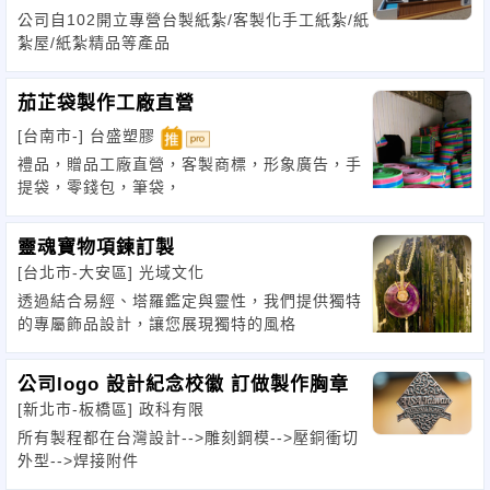
公司自102開立專營台製紙紮/客製化手工紙紮/紙
紮屋/紙紮精品等產品
茄芷袋製作工廠直營
[台南市-]
台盛塑膠
禮品，贈品工廠直營，客製商標，形象廣告，手
提袋，零錢包，筆袋，
靈魂寶物項鍊訂製
[台北市-大安區]
光域文化
透過結合易經、塔羅鑑定與靈性，我們提供獨特
的專屬飾品設計，讓您展現獨特的風格
公司logo 設計紀念校徽 訂做製作胸章
[新北市-板橋區]
政科有限
所有製程都在台灣設計-->雕刻鋼模-->壓銅衝切
外型-->焊接附件