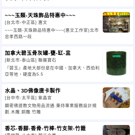
~~~玉類-天珠飾品特惠中~~~
[台北市-中正區]
惠文
~~~玉類-天珠飾品特惠中~~~(惠文工作室)北市
忠孝西路一段
加拿大碧玉骨灰罐-甕-缸-盅
[新北市-泰山區]
聯展寶石
『碧玉』產地大部份是在中國、加拿大、西伯利
亞等地，硬度為5.5
水晶、3D佛像唐卡製作
[台中市-太平區]
紫晶宮
顯密佛道教文物用品流通.秉持專業服務設計規
劃.木雕.銅雕.竹雕
香芯-香腳-香骨-竹棒-竹支架-竹籤