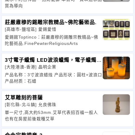
質為導向
莊嚴肅穆的錫雕宗教精品~佛陀藝術品.
[高雄市-鹽埕區]
愛錫愛惜
愛錫館Toptinco：莊嚴肅穆的錫雕宗教精品~佛
陀藝術品.FinePewterReligiousArts
3寸電子蠟燭 LED波浪蠟燭，電子蠟燭，
[大陸港澳-香港]
晶明企業
發光蠟燭，
产品名称：3寸波浪蜡烛 产品形状：圓柱+波浪口
产品材质：石蜡
艾草雕刻的菩薩
[彰化縣-北斗鎮]
允良佛珠
單一尺寸,高大約53mm.艾草代表招百福一般人
也有在房屋前後栽種艾草