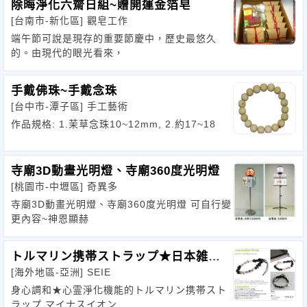
除晦淨化六齋日組~贈開運金箔皂
[台南市-新化區]
觀皂工作
端午節可說是現存的重要節慶中，歷史最悠久
的。由現代的眼光看來，
手戴佛珠~手戴念珠
[台中市-潭子區]
手工藝術
作品規格: 1.茉草念珠10~12mm, 2.約17~18
寺廟3D動畫光明燈、寺廟360度光明燈
[桃園市-中壢區]
奇異多
寺廟3D動畫光明燈、寺廟360度光明燈 可自行變
更內容~神恩顯赫
トルマリン携帯ストラップ★日本雑貨
[海外地區-亞洲]
SEIE
飾品
身心調和★心霊淨化機能的トルマリン携帯スト
ラップ マイナスイオン