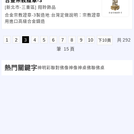
合金宗教證章-3
[新北市-三重區]
翔聆飾品
合金宗教證章-3製造地:台灣定做說明：宗教證章
用進口高級合金鑄造
1
2
3
4
5
6
7
8
9
10
共
292
下10頁
筆
15
頁
熱門關鍵字
神明彩聯對
佛像
神像
神桌
佛聯
佛桌