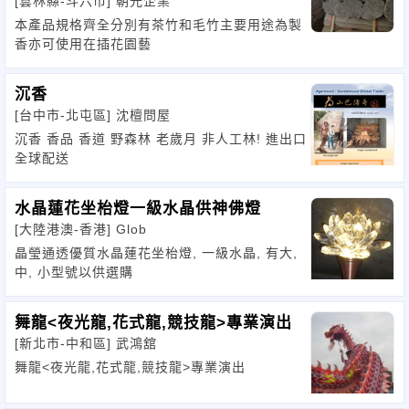
[雲林縣-斗六市]
朝光企業
本產品規格齊全分別有茶竹和毛竹主要用途為製
香亦可使用在插花園藝
沉香
[台中市-北屯區]
沈檀問屋
沉香 香品 香道 野森林 老歲月 非人工林! 進出口
全球配送
水晶蓮花坐枱燈一級水晶供神佛燈
[大陸港澳-香港]
Glob
晶瑩通透優質水晶蓮花坐枱燈, 一級水晶, 有大,
中, 小型號以供選購
舞龍<夜光龍,花式龍,競技龍>專業演出
[新北市-中和區]
武鴻舘
舞龍<夜光龍,花式龍,競技龍>專業演出