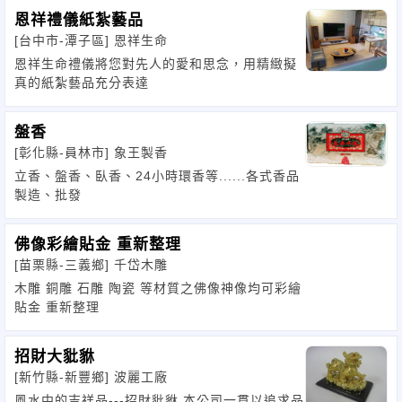
恩祥禮儀紙紮藝品
[台中市-潭子區]
恩祥生命
恩祥生命禮儀將您對先人的愛和思念，用精緻擬
真的紙紮藝品充分表達
盤香
[彰化縣-員林市]
象王製香
立香、盤香、臥香、24小時環香等......各式香品
製造、批發
佛像彩繪貼金 重新整理
[苗栗縣-三義鄉]
千岱木雕
木雕 銅雕 石雕 陶瓷 等材質之佛像神像均可彩繪
貼金 重新整理
招財大豼貅
[新竹縣-新豐鄉]
波麗工廠
風水中的吉祥品---招財豼貅 本公司一貫以追求品