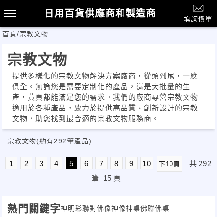
日用百貨供應商和製造商
填詢價單
首頁
/
宗教文物
宗教文物
提供多樣化的宗教文物解決方案廠商，從頭到尾，一應
俱全。無論您是需要定制化的產品，還是大批量的生
產，黃頁都能滿足您的需求。我們的廠商專營宗教文物
適用於各種產品，致力於提供高品質、創新設計的宗教
文物，助您找到最合適的宗教文物服務商。
宗教文物
(約有292筆產品)
1
2
3
4
5
6
7
8
9
10
共
292
下10頁
筆
15
頁
熱門關鍵字
神明彩聯對
佛像
神像
神桌
佛聯
佛桌