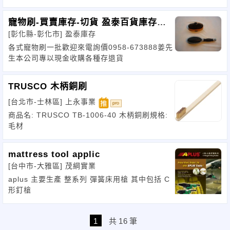
寵物刷-買賣庫存-切貨 盈泰百貨庫存收
[彰化縣-彰化市]
盈泰庫存
購
各式寵物刷一批歡迎來電詢價0958-673888姜先
生本公司專以現金收購各種存退貨
TRUSCO 木柄銅刷
[台北市-士林區]
上永事業
商品名: TRUSCO TB-1006-40 木柄銅刷規格:
毛材
mattress tool applic
[台中市-大雅區]
茂綱實業
aplus 主要生產 整系列 彈簧床用槍 其中包括 C
形釘槍
1
共
16
筆