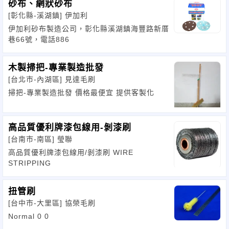
砂布、網狀砂布
[彰化縣-溪湖鎮]
伊加利
伊加利砂布製造公司，彰化縣溪湖鎮海豐路新厝
巷66號，電話886
木製掃把-專業製造批發
[台北市-內湖區]
見達毛刷
掃把-專業製造批發 價格最便宜 提供客製化
高品質優利牌漆包線用-剝漆刷
[台南市-南區]
瑩聯
高品質優利牌漆包線用/剝漆刷 WIRE
STRIPPING
扭管刷
[台中市-大里區]
協榮毛刷
Normal 0 0