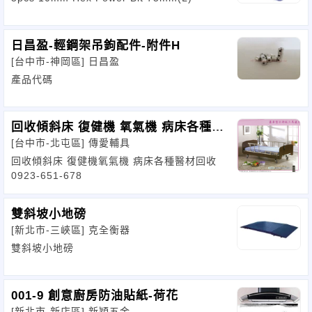
日昌盈-輕鋼架吊鉤配件-附件H
[台中市-神岡區]
日昌盈
產品代碼
回收傾斜床 復健機 氧氣機 病床各種醫
[台中市-北屯區]
傳愛輔具
材回收
回收傾斜床 復健機氧氣機 病床各種醫材回收
0923-651-678
雙斜坡小地磅
[新北市-三峽區]
克全衡器
雙斜坡小地磅
001-9 創意廚房防油貼紙-荷花
[新北市-新店區]
新穎五金