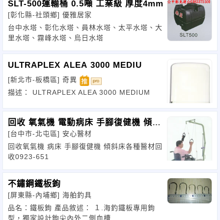
SLT-500運輸桶 0.5噸 工業級 厚度4mm
[彰化縣-社頭鄉]
優雅居家
台中水塔、彰化水塔、員林水塔、太平水塔、大
里水塔、霧峰水塔、烏日水塔
ULTRAPLEX ALEA 3000 MEDIU
[新北市-板橋區]
奇異
描述： ULTRAPLEX ALEA 3000 MEDIUM
回收 氧氣機 電動病床 手腳復健機 傾斜
[台中市-北屯區]
安心醫材
床回收
回收氧氣機 病床 手腳復健機 傾斜床各種醫材回
收0923-651
不鏽鋼鐵板鉤
[屏東縣-內埔鄉]
海舶釣具
品名：鐵板鉤 產品敘述： １.海釣鐵板專用鉤
型，獨家設計鉤尖內外二側血槽