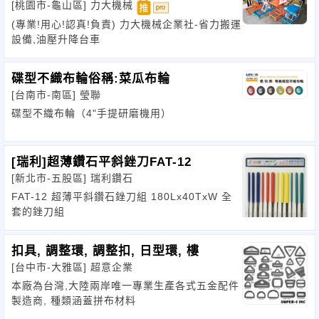
台車
[桃園市-龜山區]
力大機械
(專業!用心!認真!負責) 力大機械企業社-省力搬運
設備,油壓升降台車
碟型不織布輪俗稱:菜瓜布輪
[台南市-南區]
瑩聯
碟型不織布輪（4"手提研磨機用）
[瑞利]超薄鑽石平斜銼刀FAT-12
[新北市-五股區]
瑞利鑽石
FAT-12 超薄平斜鑽石銼刀組 180Lx40TxW 全
套的銼刀組
扣具, 調整環, 調整扣, 日型環, 樓
[台中市-大雅區]
超意企業
本廠為台灣,大陸兩岸唯一專業生產各式五金配件
製造商, 種類涵蓋拼布材料