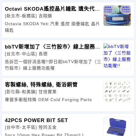
Octavi SKODA遙控晶片鑰匙 遺失代客
[新北市-板橋區]
吉翔鎖
製作
Octavia SKODA Yeti 汽車 遙控 摺疊鑰匙 晶片
鑰匙
bbTV新增加了〈三竹股市〉線上服務功
[台北市-中山區]
長德
能喔!!
告訴您一個好消息喔!!即日起bbTV新增加了〈三
竹股市〉線上服務功能喔
客製螺絲, 特殊螺絲, 衛浴銅管
[彰化縣-和美鎮]
甘倍實業
專營多衝程特殊 OEM Cold Forging Parts
42PCS POWER BIT SET
[台中市-太平區]
陸同五金
5pcs 10mm Hex Power Bit 75mm(L)