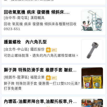
回收氧氣機 病床 復健機 傾斜床....
[台中市-南屯區]
漢翔輔具
回收 氧氣機 病床 復健機 傾斜床各種醫材回收
0923-651
護蓋螺栓 內六角孔型
[台北市-中山區]
鐵匠股份
可防止螺絲脫落、遺失的內六角孔螺栓型螺絲。
獅子牌 特殊防滑手套 橡膠手套 皺紋手
套
[桃園市-龍潭區]
福龍企業
獅子牌 特殊防滑手套 優惠價一打12雙520元滿7
打享免運費
內壢區-油壓昇降台車,油壓托板車,升降