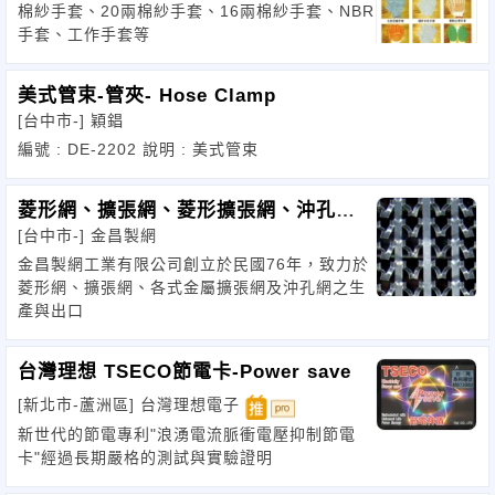
棉紗手套、20兩棉紗手套、16兩棉紗手套、NBR
手套、工作手套等
美式管束-管夾- Hose Clamp
[台中市-]
穎錩
編號 : DE-2202 說明 : 美式管束
菱形網、擴張網、菱形擴張網、沖孔網
[台中市-]
金昌製網
生產製造商
金昌製網工業有限公司創立於民國76年，致力於
菱形網、擴張網、各式金屬擴張網及沖孔網之生
產與出口
台灣理想 TSECO節電卡-Power save
[新北市-蘆洲區]
台灣理想電子
新世代的節電專利"浪湧電流脈衝電壓抑制節電
卡"經過長期嚴格的測試與實驗證明