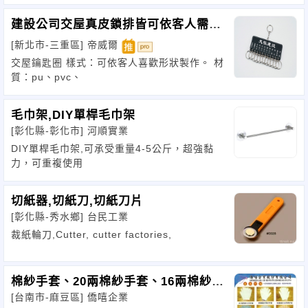
建設公司交屋真皮鎖排皆可依客人需求
訂製。
[新北市-三重區]
帝威爾
交屋鑰匙圈 樣式：可依客人喜歡形狀製作。 材
質：pu、pvc、
毛巾架,DIY單桿毛巾架
[彰化縣-彰化市]
河順實業
DIY單桿毛巾架,可承受重量4-5公斤，超強黏
力，可重複使用
切紙器,切紙刀,切紙刀片
[彰化縣-秀水鄉]
台民工業
裁紙輪刀,Cutter, cutter factories,
棉紗手套、20兩棉紗手套、16兩棉紗手
[台南市-麻豆區]
僑嘻企業
套、NBR手