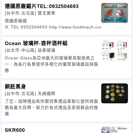
德國原廠鋸片TEL:0932504693
[台中市-北屯區]
寶亙實業
德國原廠鋸
片.TEL:0932504693.http://www.foodmach.com.tw
Ocean 玻璃杯-壺杯酒杯組
[台北市-中山區]
益泰玻璃
Ocean Glass為亞洲最大的玻璃餐具製造商之
一，為各行各業提供多樣化的優質玻璃器皿與服
務
銅胚黑身
[台中市-北屯區]
天綺國際
了您，翊珅禮品有所堅持集禮品客製化提供與服
務為最大目標，致力於各式禮品及家居飾品的推
廣
SKR600