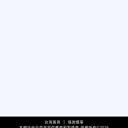
台灣黃頁
填詢價單
本網站由日用百貨供應商和製造商 版權所有
2026