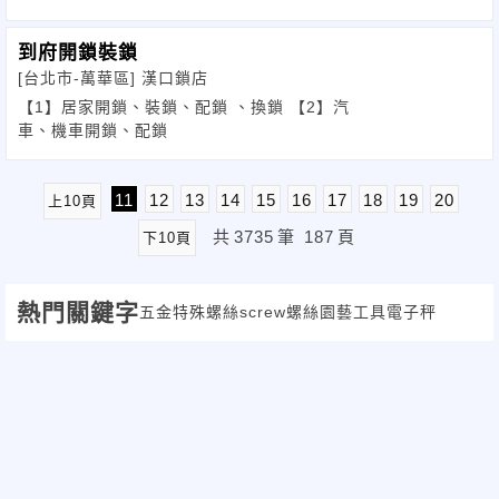
到府開鎖裝鎖
[台北市-萬華區]
漢口鎖店
【1】居家開鎖、裝鎖、配鎖 、換鎖 【2】汽
車、機車開鎖、配鎖
11
12
13
14
15
16
17
18
19
20
上10頁
共
3735
筆
187
頁
下10頁
熱門關鍵字
五金
特殊螺絲
screw
螺絲
園藝工具
電子秤