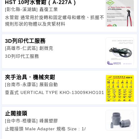
HST 10吋水管鉗 ( A-227A )
[彰化縣-溪湖鎮]
鑫復工業
水管鉗 通常用於旋轉和固定螺母和螺栓、抓握不
規則形狀的物體以及夾緊材料
3D列印代工服務
[高雄市-仁武區]
創微克
3D列印代工服務
夾手治具．機械夾鉗
[台南市-永康區]
展毅自動
垂直式 UERTICAL TYPE KHO-13009KHO101
止閥接頭
[台中市-梧棲區]
峰展塑膠
止閥接頭 Male Adapter 規格 Size : 1/