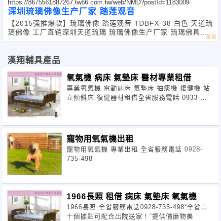
https://8675561887267.tw66.com.tw/web/NMD?postId=1183009
深圳琉璃佛像生产厂家 踏莲观音
【2015强推爆款】琉璃佛像 踏莲观音 TDBFX-38 白色 天道琉
璃佛像 工厂直销深圳天道琉璃 琉璃佛像生产厂家 琉璃佛具厂
家 琉璃万佛墙厂
漢翔輔具產品
氧氣機 病床 氣墊床 醫材專業租借
專業氧氣機 電動病床 氣墊床 抽痰機 復健機 站
立傾斜床 復健器材租借全省服務電話 0933-
557-666&ldquo
寵物用氧氣機出租
寵物用氧氣機 專業出租 全省服務電話 0928-
735-498
1966長照 租借 病床 氣墊床 氧氣機
1966長照 全省服務電話0928-735-498“全省二
十個據點可配合出院送家！”提供價廉物美