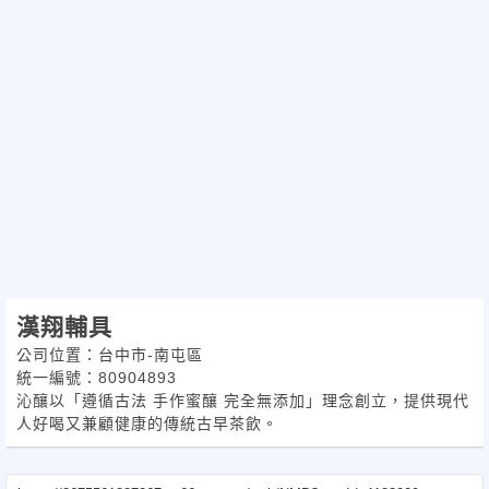
漢翔輔具
公司位置：台中市-南屯區
統一編號：80904893
沁釀以「遵循古法 手作蜜釀 完全無添加」理念創立，提供現代
人好喝又兼顧健康的傳統古早茶飲。