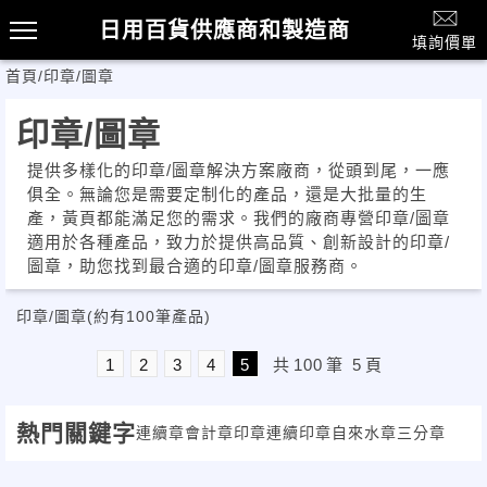
日用百貨供應商和製造商
填詢價單
首頁
/
印章/圖章
印章/圖章
提供多樣化的印章/圖章解決方案廠商，從頭到尾，一應
俱全。無論您是需要定制化的產品，還是大批量的生
產，黃頁都能滿足您的需求。我們的廠商專營印章/圖章
適用於各種產品，致力於提供高品質、創新設計的印章/
圖章，助您找到最合適的印章/圖章服務商。
印章/圖章
(約有100筆產品)
1
2
3
4
5
共
100
筆
5
頁
熱門關鍵字
連續章
會計章
印章
連續印章
自來水章
三分章