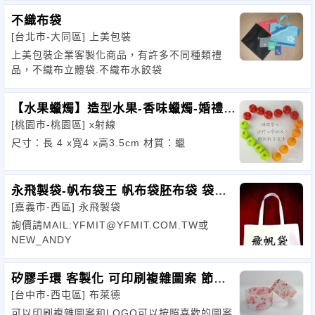
不織布袋
[台北市-大同區]
上美包裝
上美包裝企業客製化商品，有許多不同種類禮
品，不織布立體袋.不織布水餃袋
【水果蠟燭】造型水果-香味蠟燭-婚禮小
[桃園市-桃園區]
x射線
物
尺寸：長 4 x寬4 x高3.5cm 材質：蠟
永飛製袋-帆布袋王 帆布袋胚布袋 袋子
[嘉義市-西區]
永飛製袋
工廠
詢價請MAIL:YFMIT@YFMIT.COM.TW或
NEW_ANDY
矽膠手環 客製化 可印刷複雜圖案 節
[台中市-西屯區]
布萊德
日、活動禮品
可以印刷複雜圖案和LOGO可以按照喜歡的圖案