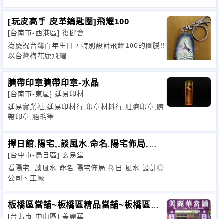
[玩皮高手 皮革鑰匙圈]飛耀100
[台南市-西港區]
復健會
為慶祝台灣百年生日，特別設計飛耀100的圖騰!!
以台灣梅花鹿飛耀
臍帶印章臍帶印章-水晶
[台南市-東區]
延易印材
延易實業社,延易印材行,印章材料行,肚臍印章,臍
帶印章,胎毛筆
擇日館.陽宅,.談風水.命名.陽宅佈局.擇
[台中市-烏日區]
玄易堂
日.風水
看陽宅,.談風水.命名,陽宅佈局,擇日.風水.設計◎
公司、工廠
板橋區當舖~板橋區精品當舖~板橋區借
[台北市-中山區]
美麗華
款