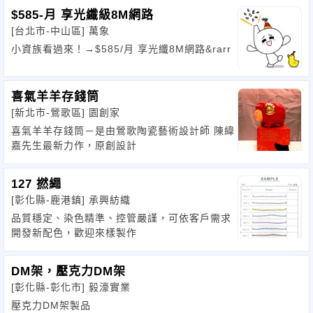
$585-月 享光纖級8M網路
[台北市-中山區]
萬象
小資族看過來！→$585/月 享光纖8M網路&rarr
喜氣羊羊存錢筒
[新北市-鶯歌區]
園創家
喜氣羊羊存錢筒－是由鶯歌陶瓷藝術設計師 陳緯
嘉先生最新力作，原創設計
127 撚繩
[彰化縣-鹿港鎮]
承興紡織
品質穩定、染色精準、控管嚴謹，可依客戶需求
開發新配色，歡迎來樣製作
DM架，壓克力DM架
[彰化縣-彰化市]
毅濠實業
壓克力DM架製品