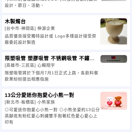
設計，節日、活動、
木製燭台
[台中市-神岡區]
伸源企業
品質優良接受獨特設計或 Logo多樣設計接受原
廠委託設計製造
限塑吸管 塑膠吸管 不锈鋼吸管 不鏽鋼
[高雄市-三民區]
心賴翔宇
吸管 玻璃吸
限塑吸管將於下個月7月1日正式上路，各飲料餐
飲業紛紛提出相應指施
13公分愛迷你抱愛心小熊一對
[新北市-板橋區]
小熊家族
◎可愛迷你抱愛心小熊一對 ◎小熊坐姿約13公分
高腳底有粉紅愛心刺繡雙手抱著紅色愛心愛心上
印有