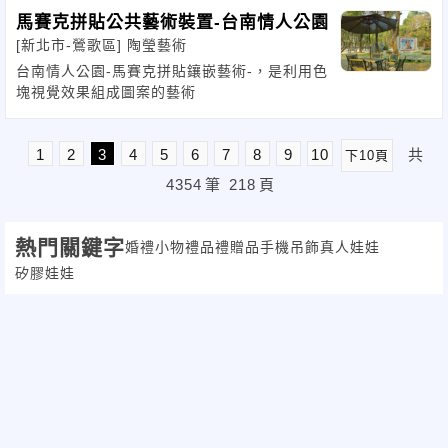
馬賽克拼貼公共藝術裝置-台南情人公園
[新北市-鶯歌區]
陶瑩藝術
台南情人公園-馬賽克拼貼鑲嵌藝術-，是利用色
塊視覺效果組成圖案的藝術
1
2
3
4
5
6
7
8
9
10
共
下10頁
4354
筆
218
頁
熱門關鍵字
婚禮小物
禮品
禮贈品
手機吊飾
真人娃娃
矽膠娃娃