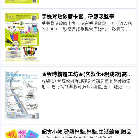
手機背貼矽膠卡套 , 矽膠吸盤筆
手機背貼矽膠卡套→貼在手機背殼上，再放入您
的卡片，一秒變身成手機電子錢包！ 矽膠吸盤
筆→環保矽膠材質，吸盤可輕鬆自光滑表面吸附
或卸除，是您廣告宣傳的首選！
★程時精造工坊★(客製化+現成款)高質
客製化+現成款可拆卸鑰匙圈鑰匙過多想分類使
感可拆卸鑰匙
用， 您可試試此款可拆卸式鑰匙圈， 避免一次
攜帶過多鑰匙唷~
超夯小物,矽膠杯墊,杯墊,生活雜貨,贈品