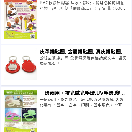
PVC軟膠集線器 居家、辦公、隨身必備的創意
電線收納
小物，超卡哇伊「療癒商品」！ 起訂量：500
個，快速收納零亂的電線、耳機線、傳輸線等等
集實用與可愛於一身的繞線器
皮革鑰匙圈, 金屬鑰匙圈, 真皮鑰匙圈,
公版皮質鑰匙圈 免費幫您雕刻標誌或文字, 讓您
皮件鑰匙
獨家擁有!!
一環兩用，夜光感光手環,UV手環,變色
一環兩用，夜光感光手環 100%矽膠製成 客製
手環
化製作，凹字、凸字、印刷、凹字填色，皆可完
成 雙功能手環，暗處可變螢光，紫外線照射感
光變色。 起訂量500