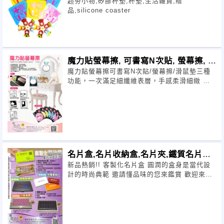
超夯小物,矽膠杯墊,杯墊,生活雜貨,贈
品,silicone coaster
魔力貼螢幕擦, 可書寫N次貼, 螢幕擦, 滑
魔力貼螢幕擦可書寫N次貼/螢幕擦/滑鼠墊三種
鼠墊
功能，一次滿足細纖維表層，手感柔滑細緻 環
保矽膠底層，緩衝止滑不變形 表面圖
名片盒,名片收納盒,名片夾,鐵質名片盒,
新品熱銷!! 客製化名片盒 圓潤的盒身是當代設
鋁質名片盒
計的時尚典範 邀請懂品味的您來鑑賞 歡迎來信
洽詢 888@jinsheu.com.tw