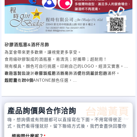
矽膠酒瓶塞&酒杯吊飾
為宴會帶來更多歡樂，讓視覺更多享受。
食用級矽膠製成的酒瓶塞，易清洗；好攜帶；超耐用！
現有模具，顏色可自行挑選。印刷自己的LOGO，經濟又實惠。
歡迎客製化設計專屬酒瓶塞，酒商、酒促行銷最佳利器。
專為派對設計，矽膠製成的酒杯吊飾，標示只屬於您的酒杯。
起訂量：200個
四款現有款，PANTONE顏色任選，
免模費，可印刷或鐳刻LOGO。歡迎客製化形狀生產！
多樣獨特造型，滿足多人的宴會場合，讓酒杯不再混淆。
起訂量：500個
產品詢價與合作洽詢
嗨，想詢價或有問題都可以直接寫在下面，不用寫得很正
式，我們看得懂就好，留下聯絡方式後，我們會盡快回覆你
想詢問什麼呢？