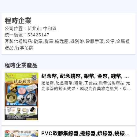
程時企業
公司位置：新北市-中和區
統一編號：53425147
客製化禮贈品:徽章,胸章,鑰匙圈,識別帶,矽膠手環,公仔,金屬禮
贈品,行李吊牌
程時企業產品
紀念幣, 紀念錢幣, 銀幣, 金幣, 錢幣, 銅
紀念幣,紀念錢幣,錢幣,工藝品,廣告促銷贈品 光
幣
亮潔淨的鏡面效果，顯現高貴典雅之氣質，贈
禮、珍藏兩相宜。 適合旅遊景點紀念、體育賽
事收藏、生肖主題保值等等。
PVC軟膠集線器,捲線器,綁線器,繞線器,