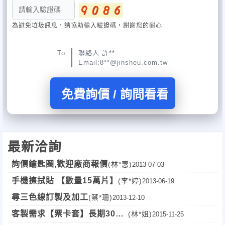
為避免垃圾訊息，請協助輸入驗證碼，謝謝您的耐心
To:
聯絡人:許**
Email:8**@jinsheu.com.tw
免費詢價 / 詢問看看
最新洽詢
詢價鑰匙圈,歡迎廠商報價
(林*惠)
2013-07-03
手機擦拭貼 【數量15萬片】
(李*婷)
2013-06-19
尋三色線訂製及加工
(蔡*珊)
2013-12-10
客製需求【票卡套】長期300
(林*姐)
2015-11-25