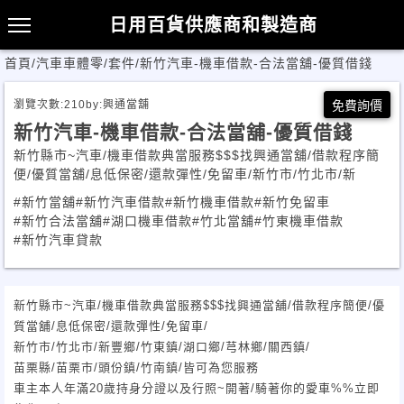
日用百貨供應商和製造商
首頁
/
汽車車體零/套件
/
新竹汽車-機車借款-合法當舖-優質借錢
瀏覽次數:
210
by:
興通當舖
免費詢價
新竹汽車-機車借款-合法當舖-優質借錢
新竹縣市~汽車/機車借款典當服務$$$找興通當舖/借款程序簡
便/優質當舖/息低保密/還款彈性/免留車/新竹市/竹北市/新
#新竹當舖
#新竹汽車借款
#新竹機車借款
#新竹免留車
#新竹合法當舖
#湖口機車借款
#竹北當舖
#竹東機車借款
#新竹汽車貸款
新竹縣市~汽車/機車借款典當服務$$$找興通當舖/借款程序簡便/優
質當舖/息低保密/還款彈性/免留車/
新竹市/竹北市/新豐鄉/竹東鎮/湖口鄉/芎林鄉/關西鎮/
苗栗縣/苗栗市/頭份鎮/竹南鎮/皆可為您服務
車主本人年滿20歲持身分證以及行照~開著/騎著你的愛車%%立即