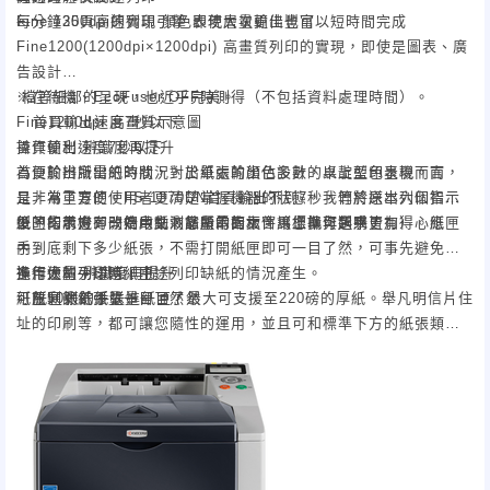
每分鐘35頁高速列印引擎 即使大量輸出也可以短時間完成
Fine 1200dpi的實現 顏色表現層次更佳豐富
Fine1200(1200dpi×1200dpi) 高畫質列印的實現，即使是圖表、廣
告設計
檔等細部的呈現，也近乎完美。
※在待機、EcoFuser OFF時測得（不包括資料處理時間）。
Fine1200dpi 高畫質示意圖
首頁輸出速度7秒以下
首頁輸出速度7秒以下
操作便利 辨識度再提升
首頁輸出所需的時間，對於單張輸出佔多數的桌上型印表機而言，
為便於辨識出紙的狀況，出紙處的顏色設計，以靛藍色呈現。而
是非常重要的。FS-1370DN首頁輸出不到7秒，等於送出列印指示
且，為了方便使用者更清楚掌握機器的狀態，我們將原本六個智慧
後，印表機即開始啟動，您所需的文件馬上就可到手。
型的指示燈，改為中文液晶顯示面板，讓您操作起來更加得心應
紙匣的前方有一個用紙剩餘量的指示窗（標準與選購皆有）。紙匣
手。
內到底剩下多少紙張，不需打開紙匣即可一目了然，可事先避免在
操作便利 辨識度再提升
進行大量列印時，中途列印缺紙的情況產生。
多用途的手送進紙匣
紙匣剩餘紙張量一目了然
紙匣剩餘紙張量一目了然
可放50張的手送進紙匣，最大可支援至220磅的厚紙。舉凡明信片住
址的印刷等，都可讓您隨性的運用，並且可和標準下方的紙張類型
進行區隔，讓工作更有效率。