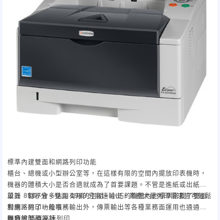
標準內建雙面和網路列印功能
櫃台、總機或小型辦公室等，在這樣有限的空間內擺放印表機時，
機器的體積大小是否合適就成為了首要課題。不管是進紙或出紙的
設計，都不會多佔用有限的空間。小巧的機體內也標準搭載了雙面
單面 35頁/分、雙面 19頁/分高速輸出，業務大量列印需求皆可輕鬆
和網路列印功能哦。
對應。除了一般事務輸出外，傳票輸出等各種業務面運用也通通沒
輕巧的體積設計
問題。
每分鐘35頁高速列印