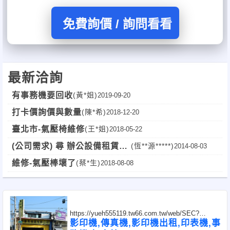
免費詢價 / 詢問看看
最新洽詢
有事務機要回收
(黃*姐)
2019-09-20
打卡價詢價與數量
(陳*希)
2018-12-20
臺北市-氣壓椅維修
(王*姐)
2018-05-22
(公司需求) 尋 辦公設備租賃
(恆**源*****)
2014-08-03
(桃竹苗)
維修-氣壓棒壞了
(蔡*生)
2018-08-08
https://yueh555119.tw66.com.tw/web/SEC?
postId=1315021
影印機,傳真機,影印機出租,印表機,事