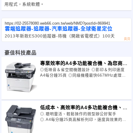
用程式，系統軟體。
https://02-25578080.web66.com.tw/web/NMD?postId=869941
雲端追蹤器-追蹤器-汽車追蹤器-全球衛星定位
2013年新款ES300追蹤器-待機（開啟省電模式）100天
豪佳科技產品
專業效率的A4多功能複合機、為您商務
◎低噪音＆省空間機體設計 ◎影印＆列印速度
帶來契機
A4每分鐘35頁 ◎同級機種最快667MHz處理器
◎同級機種最快首頁影印速度6.9秒
低成本、高效率的A4多功能複合機、為
◎.聰明靈活、輕鬆操作的微型辦公好幫手
您商務帶來契機
◎.A4每分鐘25頁高解析列印，速度與效果的完
美組合 ◎.自動雙面列印功能，省紙