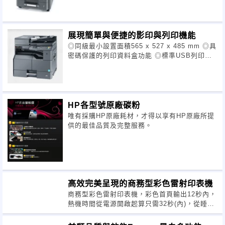
展現簡單與便捷的影印與列印機能
◎同級最小設置面積565 x 527 x 485 mm ◎具
密碼保護的列印資料盒功能 ◎標準USB列印及
彩色掃描 300 dpi ◎內建紙匣除濕加熱器
HP各型號原廠碳粉
唯有採購HP原廠耗材，才得以享有HP原廠所提
供的最佳品質及完整服務。
高效完美呈現的商務型彩色雷射印表機
商務型彩色雷射印表機，彩色首頁輸出12秒內，
熱機時間從電源開啟起算只需32秒(內)，從睡眠
啟動也只需18秒。在繁忙的工作時間中，彩色文
件輸出不再讓您費時等待。