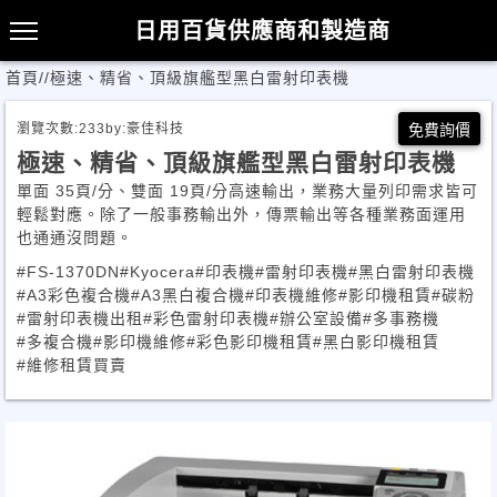
日用百貨供應商和製造商
首頁
/
/
極速、精省、頂級旗艦型黑白雷射印表機
瀏覽次數:
233
by:
豪佳科技
免費詢價
極速、精省、頂級旗艦型黑白雷射印表機
單面 35頁/分、雙面 19頁/分高速輸出，業務大量列印需求皆可
輕鬆對應。除了一般事務輸出外，傳票輸出等各種業務面運用
也通通沒問題。
#FS-1370DN
#Kyocera
#印表機
#雷射印表機
#黑白雷射印表機
#A3彩色複合機
#A3黑白複合機
#印表機維修
#影印機租賃
#碳粉
#雷射印表機出租
#彩色雷射印表機
#辦公室設備
#多事務機
#多複合機
#影印機維修
#彩色影印機租賃
#黑白影印機租賃
#維修租賃買賣