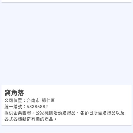
部)
窩角落
公司位置：台南市-歸仁區
統一編號：53385882
提供企業團體、公家機關活動贈禮品、各節日所需贈禮品以及
各式各樣新奇有趣的商品。