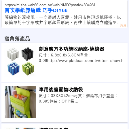
https://mishe.web66.com.tw/web/NMD?postId=304981
首次學紙藤編織 巧手DIY66
藤編物的淳樸風，一向很討人喜愛。妙用市售現成紙藤捲，以
最簡單的十字形或井字形起圓形底，再往上續編成立體造型，
有各式花器.
窩角落產品
創意魔方多功能收納座-繞線器
尺寸：6.8x6.8x6.8CM重量：
0.09http://www.pkideas.com.tw/item-show.h
車用後座置物收納袋
尺寸：33X8X42cm材質：滌綸布扣子重量：
0.395包裝：OPP袋
http://www.pkideas.com.tw