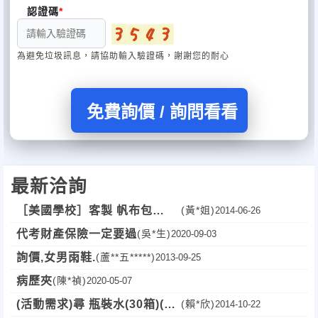
認證碼
為避免垃圾訊息，請協助輸入驗證碼，謝謝您的耐心
免費詢價 / 詢問看看
最新洽詢
［美國學校］客製 帆布包
(黃*姐)
2014-06-26
1000個
代考財產保險一定要過
(吳*生)
2020-09-03
詢價,女男雨鞋.
(蘆**五*****)
2013-09-25
病歷夾
(陳*禎)
2020-05-07
(活動需求)尋 瓶裝水(30箱)(北
(賴*欣)
2014-10-22