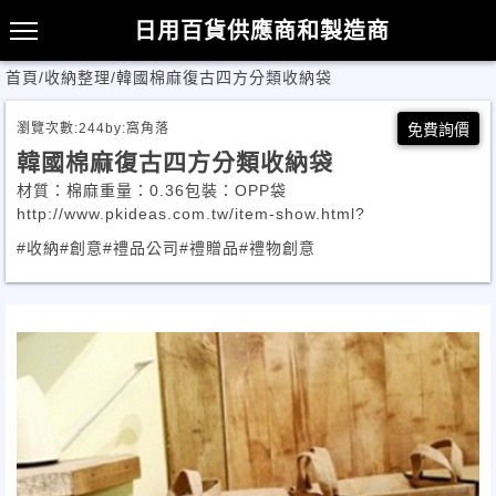
日用百貨供應商和製造商
首頁
/
收納整理
/
韓國棉麻復古四方分類收納袋
瀏覽次數:
244
by:
窩角落
免費詢價
韓國棉麻復古四方分類收納袋
材質：棉麻重量：0.36包裝：OPP袋
http://www.pkideas.com.tw/item-show.html?
#收納
#創意
#禮品公司
#禮贈品
#禮物創意