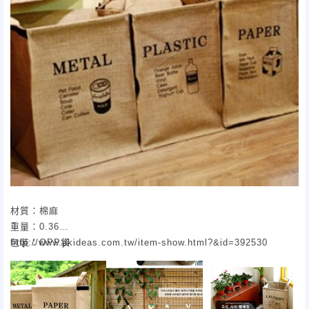
材質：棉麻
重量：0.36
包裝：OPP袋
http://www.pkideas.com.tw/item-show.html?&id=392530