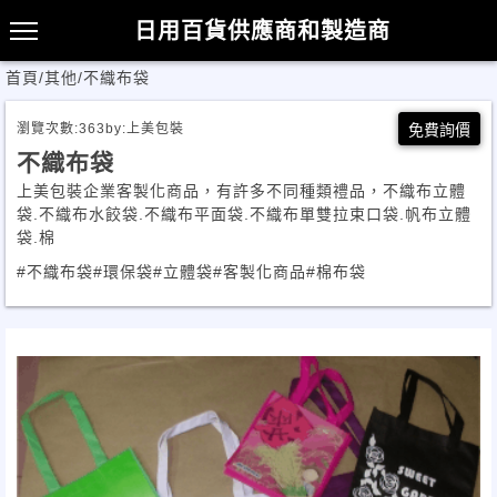
日用百貨供應商和製造商
首頁
/
其他
/
不織布袋
瀏覽次數:
363
by:
上美包裝
免費詢價
不織布袋
上美包裝企業客製化商品，有許多不同種類禮品，不織布立體
袋.不織布水餃袋.不織布平面袋.不織布單雙拉束口袋.帆布立體
袋.棉
#不織布袋
#環保袋
#立體袋
#客製化商品
#棉布袋