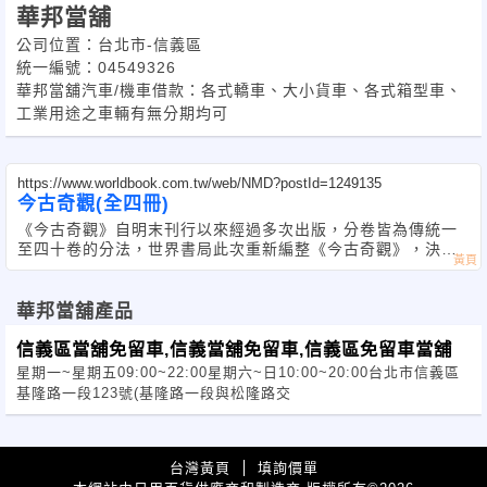
華邦當舖
公司位置：台北市-信義區
統一編號：04549326
華邦當舖汽車/機車借款：各式轎車、大小貨車、各式箱型車、
工業用途之車輛有無分期均可
https://www.worldbook.com.tw/web/NMD?postId=1249135
今古奇觀(全四冊)
《今古奇觀》自明末刊行以來經過多次出版，分卷皆為傳統一
至四十卷的分法，世界書局此次重新編整《今古奇觀》，決定
突破傳統分卷
華邦當舖產品
信義區當舖免留車,信義當舖免留車,信義區免留車當舖
星期一~星期五09:00~22:00星期六~日10:00~20:00台北市信義區
基隆路一段123號(基隆路一段與松隆路交
台灣黃頁
填詢價單