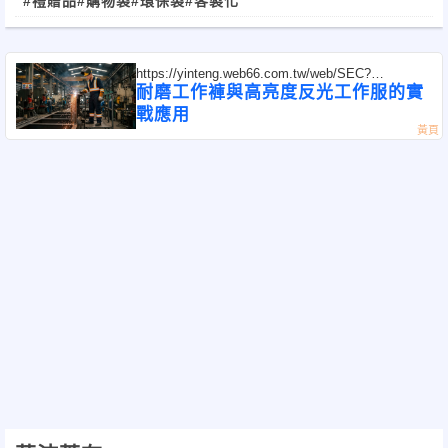
#禮贈品
#購物袋
#環保袋
#客製化
https://yinteng.web66.com.tw/web/SEC?
postId=1356167
耐磨工作褲與高亮度反光工作服的實
戰應用