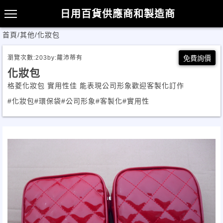
日用百貨供應商和製造商
首頁
/
其他
/
化妝包
瀏覽次數:
203
by:
蘿沛蒂有
免費詢價
化妝包
格菱化妝包 實用性佳 能表現公司形象歡迎客製化訂作
#化妝包
#環保袋
#公司形象
#客製化
#實用性