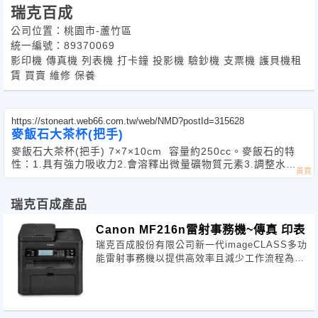
瑞克百成
公司位置：桃園市-蘆竹區
統一編號：89370069
影印機 傳真機 列表機 打卡鐘 投影機 驗鈔機 支票機 護貝機租
賃 買賣 維修 保養
https://stoneart.web66.com.tw/web/NMD?postId=315628
麥飯石大茶杯(把手)
麥飯石大茶杯(把手) 7×7×10cm 容量約250cc。麥飯石的特
性：1.具有強力吸收力2.會溶釋出微量礦物質元素3.調整水質
的酸鹼度。可淨化水質、除臭、吸收體內毒素，促進人體細胞
成長及新陳
瑞克百成產品
Canon MF216n雷射事務機~傳真 印表
瑞克百成股份有限公司新一代imageCLASS多功
能雷射事務機以提供高效率且減少工作流程為出
發點，提升列印及影印輸出速度