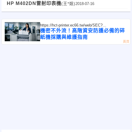
HP M402DN雷射印表機
(王*姐)
2018-07-16
https://hct-printer.ec66.tw/web/SEC?
postId=1354536
機密不外流！高階資安防護必備的碎
紙機採購與維護指南