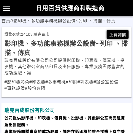
日用百貨供應商和製造商
首頁
/
/
影印機、多功能事務機辦公設備~列印 、掃描、傳真
瀏覽次數:
241
by:
瑞克百成
免費詢價
影印機、多功能事務機辦公設備~列印 、掃
描、傳真
瑞克百成股份有限公司公司提供影印機、印表機、傳真機、投
影機、其他辦公室商品租賃及出售服務。專業服務團隊豐富的
成功經驗，讓
#影印機彩色
#印表機
#多事務機
#印刷
#列表機
#辦公室設備
#事務設備
#股份有限
瑞克百成股份有限公司
公司提供
影印機
、印表機、傳真機、投影機、其他辦公室商品租賃
及出售服務。
專業服務團隊豐富的成功經驗，讓您在
影印機
的整合採購上有完善