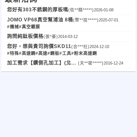
您好有303不銹鋼的厚板嗎
(佐**精*****)
2026-01-08
JOMO VP68真空幫浦油 8桶
(聚**技*****)
2025-07-01
#機械
#真空鍍膜
詢問純鈦板價格
(張*豪)
2014-03-12
您好，想與貴司詢價SKD11
(合***社)
2024-12-10
#特殊
#高速鋼
#高速
#鋼板
#工具
#粉末高速鋼
加工需求【鑽側孔加工】(北
(天**密*****)
2016-12-24
部)