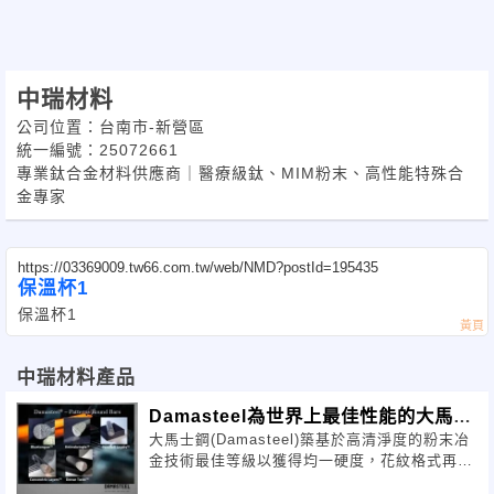
中瑞材料
公司位置：台南市-新營區
統一編號：25072661
專業鈦合金材料供應商｜醫療級鈦、MIM粉末、高性能特殊合
金專家
https://03369009.tw66.com.tw/web/NMD?postId=195435
保溫杯1
保溫杯1
中瑞材料產品
Damasteel為世界上最佳性能的大馬士
大馬士鋼(Damasteel)築基於高清淨度的粉末冶
革花紋鋼
金技術最佳等級以獲得均一硬度，花紋格式再現
性高，易於加工