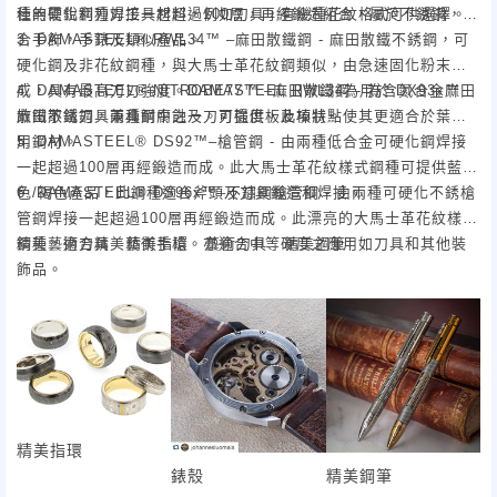
佳的需銳利刀刃工具材料，例如刀具，有幾種花紋格式可供選擇。
種無硬化鋼種焊接一起超過100層，再經鍛造組合，屬於不銹鋼，適
合手飾，手錶及類似產品。
3. DAMASTEEL® RWL34™ –麻田散鐵鋼 - 麻田散鐵不銹鋼，可
硬化鋼及非花紋鋼種，與大馬士革花紋鋼類似，由急速固化粉末製
成，具有最高刀刃強度。DAMASTEEL RWL34為用於 DX93x™
4. DAMASTEEL® NITROBE77™ –麻田散鐵鋼 - 為含氮合金麻田
麻田散鐵刀具兩種鋼中之一。可提供板及棒狀。
散鐵不銹鋼，兼具耐腐蝕及刀刃強度，此項特點使其更適合於葉片
用鋼材。
5. DAMASTEEL® DS92™–槍管鋼 - 由兩種低合金可硬化鋼焊接
一起超過100層再經鍛造而成。此大馬士革花紋樣式鋼種可提供藍
色/褐色產品，此鋼種適合斧頭及刀具鍛造和焊接。
6. DAMASTEEL® DS96x™–不鏽鋼槍管鋼 - 由兩種可硬化不銹槍
管鋼焊接一起超過100層再經鍛造而成。此漂亮的大馬士革花紋樣式
鋼種，適合精美藝術手槍。亦適合中等硬度之應用如刀具和其他裝
精美藝術刀具 精美指環 藝術刀具 精美鋼筆
飾品。
精美指環
錶殼
精美鋼筆