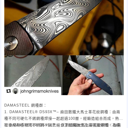
DAMASTEEL 鋼種群：
1. DAMASTEEL® DS93X™– 麻田散鐵大馬士革花紋鋼種：由兩
種不同可硬化不銹鋼種焊接一起超過100層，經鍛造組合而成，熱處
理後成為極硬的不銹鋼，因此組合了耐腐蝕性及高強度特性，為極
2. DAMASTEEL® DS95x™ – 沃斯田鐵大馬士革花紋鋼種：由兩