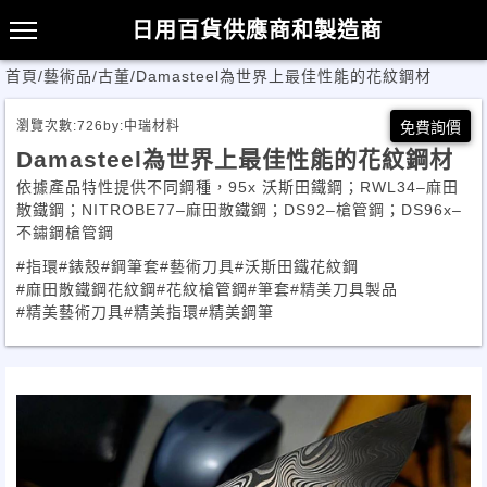
日用百貨供應商和製造商
首頁
/
藝術品/古董
/
Damasteel為世界上最佳性能的花紋鋼材
瀏覽次數:
726
by:
中瑞材料
免費詢價
Damasteel為世界上最佳性能的花紋鋼材
依據產品特性提供不同鋼種，95x 沃斯田鐵鋼；RWL34–麻田
散鐵鋼；NITROBE77–麻田散鐵鋼；DS92–槍管鋼；DS96x–
不鏽鋼槍管鋼
#指環
#錶殼
#鋼筆套
#藝術刀具
#沃斯田鐵花紋鋼
#麻田散鐵鋼花紋鋼
#花紋槍管鋼
#筆套
#精美刀具製品
#精美藝術刀具
#精美指環
#精美鋼筆