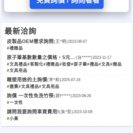
免費詢價 / 詢問看看
最新洽詢
皮製品OEM需求詢問
(王*明)
2023-08-07
#禮贈品
原子筆基數數量之價格，5元以
(台*****)
2023-11-17
#文具禮品
#客製化
#禮贈品
#批發
#原子筆
#禮品
#文具
#贈品
下之樣式圖片及價格
#文具用品
雕塑用途的土詢價
(李*和)
2025-07-24
#運費
#文具禮品
#文具用品
詢價 一次性免洗竹筷
(蔬f*****)
2023-08-26
#一次性
請問我要詢問車資費用!
(吳*哲)
2023-10-09
#小黃