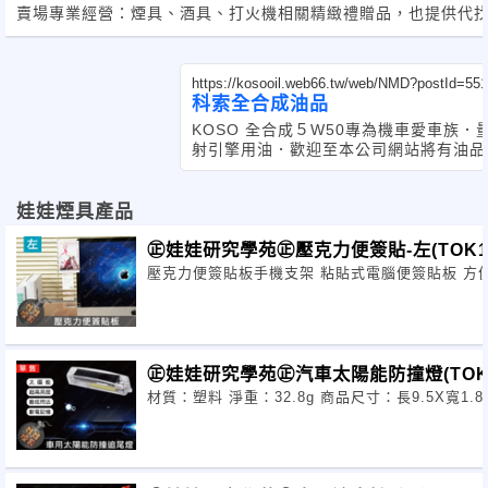
賣場專業經營：煙具、酒具、打火機相關精緻禮贈品，也提供代
https://kosooil.web66.tw/web/NMD?postId=55
科索全合成油品
KOSO 全合成５W50專為機車愛車族
射引擎用油．歡迎至本公司網站將有油品詳盡說明 
l.tw
娃娃煙具產品
㊣娃娃研究學苑㊣壓克力便簽貼-左(TOK12
壓克力便簽貼板手機支架 粘貼式電腦便簽貼板 方
㊣娃娃研究學苑㊣汽車太陽能防撞燈(TOK1
材質：塑料 淨重：32.8g 商品尺寸：長9.5X寬1.8X