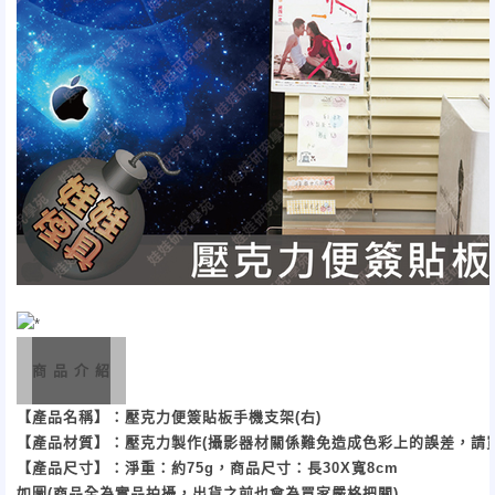
商 品 介 紹
【產品名稱】：壓克力便簽貼板手機支架(右)
【產品材質】：壓克力製作(攝影器材關係難免造成色彩上的誤差，請
【產品尺寸】：淨重：約75g，商品尺寸：長30X寬8cm
如圖(商品全為實品拍攝，出貨之前也會為買家嚴格把關)