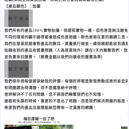
【產品顏色】：如圖
關 於 產 品
我們所有的產品
100%
實物拍攝，保證和實物一樣，但色差是無法避免
不同的環境的顯示器等都會造成色差問題，對色差很在意的親請三思
我們在發貨前都會對產品的數目、質量進行檢查，確保親都能收到滿
如親收到的產品有質量問題（人為原素除外）
請在
3
天內聯繫我們，我
並負責來回運費。（郵費金額以我們向親收的運費為準)
關 於 評 價
我們很珍視每個買家給我的評價，每個好評都是對我勞動成果的肯定
有問題請及時溝通，而不是隨意給中評哦
！
普評解決不了任何問題，您不與我們聯繫我們也不知情，
誰都有失誤的時候，重要的不是出了問題，而是我們解決問題的態度
希望我們的產品及服務能給您帶來一次滿意的網購
！