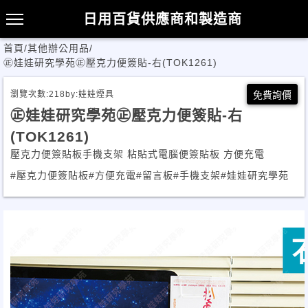
日用百貨供應商和製造商
首頁
/
其他辦公用品
/
㊣娃娃研究學苑㊣壓克力便簽貼-右(TOK1261)
瀏覽次數:
218
by:
娃娃煙具
免費詢價
㊣娃娃研究學苑㊣壓克力便簽貼-右
(TOK1261)
壓克力便簽貼板手機支架 粘貼式電腦便簽貼板 方便充電
#壓克力便簽貼板
#方便充電
#留言板
#手機支架
#娃娃研究學苑