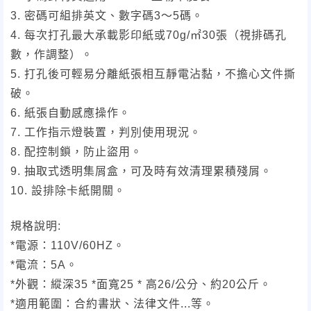
3. 密碼可組排英文、數字碼3～5碼。
4. 每次打孔最大承載影印紙或70g/㎡30張（視排碼孔
數，作調整）。
5. 打孔後可輕易分離紙張相互靜電沾黏，不擔心文件撕
破。
6. 紙張自動感應操作。
7. 工作指示燈裝置，判別使用現況。
8. 配控制鎖，防止盜用。
9. 抽取式透明集屑盒，可及時有效清理累積殘屑。
10. 設排除卡紙開關。
規格說明:
*電源：110V/60HZ。
*電流：5A。
*外觀：縱深35 *面寬25 * 高26/公分、約20公斤。
*適用範圍：合約書狀、法律文件...等。