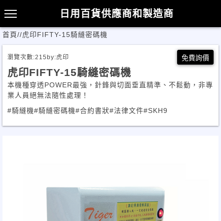
日用百貨供應商和製造商
首頁
/
/
虎印FIFTY-15騎縫密碼機
瀏覽次數:
215
by:
虎印
免費詢價
虎印FIFTY-15騎縫密碼機
本機種穿透POWER最強，針鋒與切面垂直精準、不鬆動，非專
業人員絕無法隨性處理！
#騎縫機
#騎縫密碼機
#合約書狀
#法律文件
#SKH9