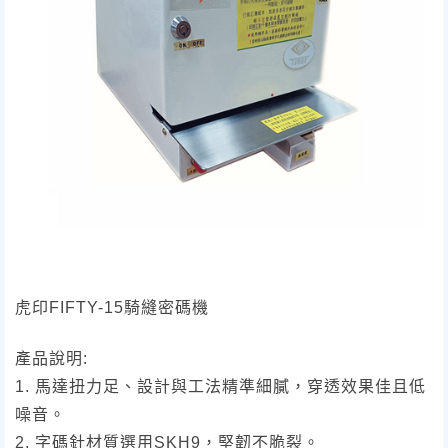
虎印FIFTY-15騎縫密碼機
產品說明:
1. 馬達扭力足、設計與工法精準細膩，穿透效果佳且低
噪音。
2. 字碼針材質選用SKH9，堅韌不脆裂。