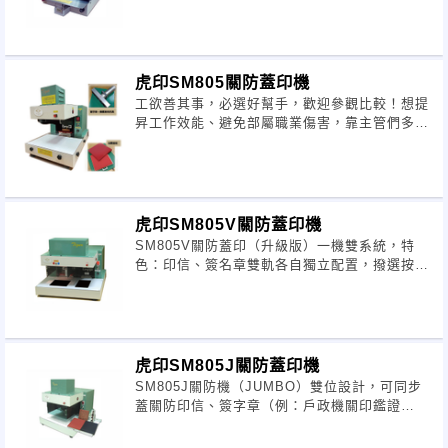
虎印SM805關防蓋印機
工欲善其事，必選好幫手，歡迎參觀比較！想提
昇工作效能、避免部屬職業傷害，靠主管們多一
分考量與用心。
虎印SM805V關防蓋印機
SM805V關防蓋印（升級版）一機雙系統，特
色：印信、簽名章雙軌各自獨立配置，撥選按
鈕、隨即完成蓋印，省卻裝入、拆卸繁瑣步驟。
虎印SM805J關防蓋印機
SM805J關防機（JUMBO）雙位設計，可同步
蓋關防印信、簽字章（例：戶政機關印鑑證
明），也可單蓋關防印信或簽字章。