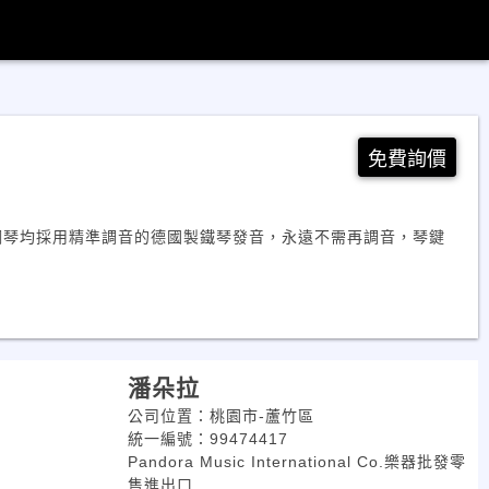
免費詢價
具鋼琴均採用精準調音的德國製鐵琴發音，永遠不需再調音，琴鍵
潘朵拉
公司位置：桃園市-蘆竹區
統一編號：99474417
Pandora Music International Co.樂器批發零
售進出口