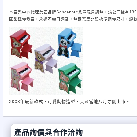
本音樂中心代理美國品牌Schoenhut兒童玩具鋼琴，該公司擁有
國製鐵琴發音，永遠不需再調音，琴鍵寬度比照標準鋼琴尺寸，鍵數有
地彈奏出小曲子。各種尺寸均有，適合六個月以上到九歲左右小朋
兒所安親班下單訂購。另外也有一般琴弦發音的縮小版鋼琴，有44
踏板即可直接踩到鋼琴踏板，適合要求更高品質的家長為您的小朋友
http://tw.user.bid.yahoo.com/tw/booth/lhc429
2008年最新款式，可愛動物造型，美國當地八月才剛上市。
產品詢價與合作洽詢