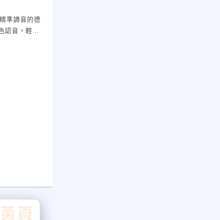
用精準調音的德
辨色認音，輕易
。歡迎幼稚園托
用，不需輔助