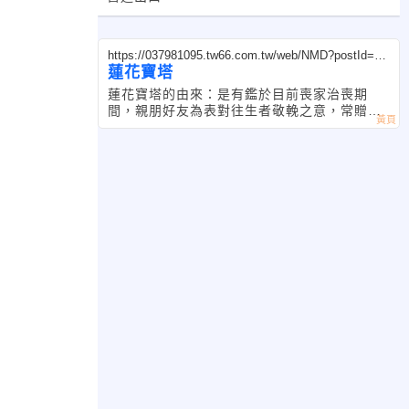
https://037981095.tw66.com.tw/web/NMD?postId=11
91615
蓮花寶塔
蓮花寶塔的由來：是有鑑於目前喪家治喪期
間，親朋好友為表對往生者敬輓之意，常贈送
罐頭塔、花圈、羅馬柱價格高、蘭花等來敬輓
往生者。