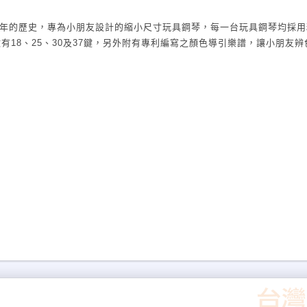
135年的歷史，專為小朋友設計的縮小尺寸玩具鋼琴，每一台玩具鋼琴均採
18、25、30及37鍵，另外附有專利編寫之顏色導引樂譜，讓小朋友
友，不僅能激發小朋友的音樂興趣及創造力，不似一般電子式粗糙的玩具
鍵及49鍵，平台及直立型，大小約為一般鋼琴的一半，高度適合小朋友使
進階選購。 更多樣式歡迎參觀網路賣場展示