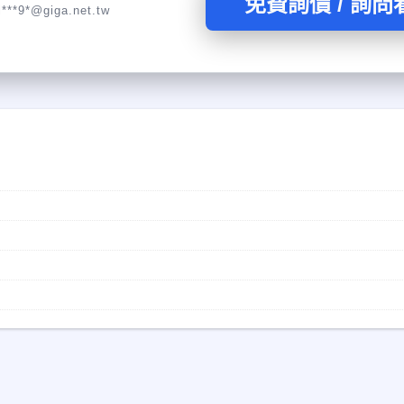
免費詢價 / 詢問
l***9*@giga.net.tw