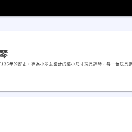
鋼琴
司擁有135年的歷史，專為小朋友設計的縮小尺寸玩具鋼琴，每一台玩