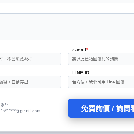
e-mail
LINE ID
劉**
免費詢價 / 詢問
f*o******@gmail.com