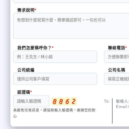
需求說明
我們怎麼稱呼你？
聯絡電話
公司統編
公司名稱
認證碼
To:
聯絡人:
Email:
為避免垃圾訊息，請協助輸入驗證碼，謝謝您的耐
心