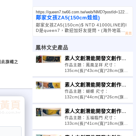
https://queen7.tw66.com.tw/web/NMD?postId=12233
86
鄰家女孩ZA5(150cm娃娃)
鄰家女孩ZA5(150cm)$ NTD 41000LINE的I
D是queen7，歡迎加好友提問。(海外地區朋
友可
鳳林文史產品
素人文創潛能開發文創作品
到此旗幟之
作品主題：鳳凰呈祥 尺寸：
－ 鳳凰呈祥
135cm(長)*43cm(寬)*28cm(旗幟
口徑) 作品簡介：
素人文創潛能開發文創作品
作品主題：蝴蝶 尺寸：
－ 蝴蝶
132cm(長)*44cm(寬)*26cm(旗幟
口徑) 作品簡介：
素人文創潛能開發文創作品
作品主題：五福臨門 尺寸：
－ 五福臨門
133cm(長)*41cm(寬)*18cm(旗幟
口徑) 作品簡介：