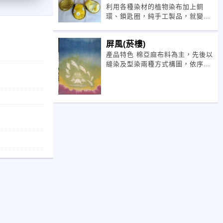
輕易地染得嬌黃嫩綠的顏色。
利用各種染材的植物染布加上銅
環、鎖匙圈，純手工製品，就變成
一個鎖匙包，也可以是零錢包，實
用又美觀，使用起來大方又典雅。
屏風(菸樓)
(福木、茜草、榕樹、石榴皮)
產品特色 棉亞麻布料為主，先後以
縫染及型染兩種方式構圖，依序以
福木、藍染、紫膠三種天然植物當
染料，顏色的不同，明暗不同，將
其變化， 產品意義 可當屏風或壁
飾 產品規格 76