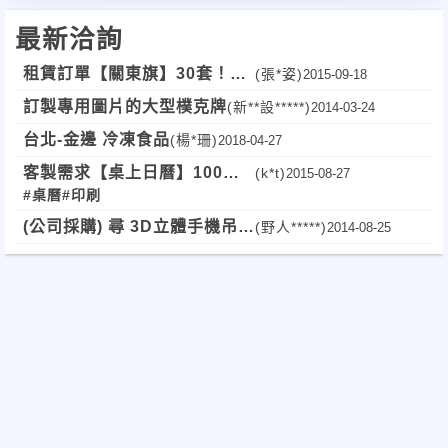
最新洽詢
租賃訂單【關東旗】30套！全
(張*姿)
2015-09-18
省！
訂製專用圖片的大型樸克牌
(新**設*****)
2014-03-24
台北-金邊 冷凍食品
(楊*珊)
2018-04-27
客製需求【桌上日曆】100
(k*t)
2015-08-27
#桌曆
#印刷
個！全台！
(公司採購) 尋 3D立體手機吊飾
(野人*****)
2014-08-25
(1000個!)