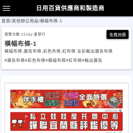
日用百貨供應商和製造商
首頁
/
其他辦公用品
/
橫幅布條-1
瀏覽次數:
151
by:
堇發行
免費詢價
橫幅布條-1
橫幅布條,廣告布條,彩色布條,紅布條 全彩輸出廣告布條
#廣告布條
#彩色布條
#橫幅布條
#紅布條
#輸出廣告