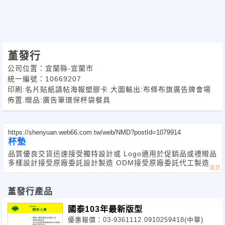
堇發行
公司位置：宜蘭縣-宜蘭市
統一編號：10669207
印刷:名片貼紙請帖海報塑膠卡.大圖輸出:布條布旗廣告牌會場
佈置.贈品:廣告筆環保杯袋餐具
https://shenyuan.web66.com.tw/web/NMD?postId=1079914
杯墊
品質優良交貨迅速接受獨特設計或 Logo適用於促銷品或禮贈品
多樣設計接受原廠委託設計製造 ODM接受原廠委託代工製造
堇發行產品
國泰103年最新版型
優惠報價：03-9361112 0910259418(中華)