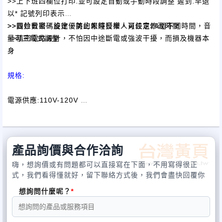
>>
上下班四欄位打印.並可設定自動或手動時段調整 遲到.早退
以* 記號列印表示
>>曼妙音樂、旋律優美的報時音樂，可設定24組不同時間，音
>>四位數密碼設定，防止未經授權人員任意修改時間
量可三段式調整
>>精密電路設計，不怕因中途斷電或強波干擾，而損及機器本
身
規格:
電源供應:110V-120V
內部電源:AC12V 700mA
停電記憶:設定資料可保存3年以上
印字方式:ALPS印字器 .藍色印字
產品詢價與合作洽詢
機台尺寸:95mm*160mm*187mm
機台重量:1.1Kg
嗨，想詢價或有問題都可以直接寫在下面，不用寫得很正
式，我們看得懂就好，留下聯絡方式後，我們會盡快回覆你
想詢問什麼呢？