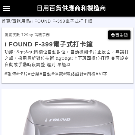
日用百貨供應商和製造商
首頁
/
事務用品
/
i FOUND F-399電子式打卡鐘
瀏覽次數:
729
by:
萬機事務
免費詢價
i FOUND F-399電子式打卡鐘
功能: &gt;&gt;四欄位自動對位，自動檢測卡片正反面，無誤打
之虞，採用最新對位技術 &gt;&gt;上下班四欄位打印.並可設定
自動或手動時段調整 遲到.早退以
#報時
#卡片
#音樂
#自動
#停電
#電路設計
#四欄
#印字