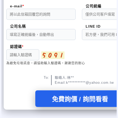
~
~
中日宗教藝術
商家
e-mail
公司統編
優惠
公司名稱
LINE ID
認證碼
專營居家神明廳規劃
宮廟壁畫佛堂聯對
背景
辦公室
為避免垃圾訊息，請協助輸入驗證碼，謝謝您的耐心
工廠神明聯
公廳祖先聯
To:
聯絡人:林**
Email:k***********@yahoo.com.tw
免費詢價 / 詢問看看