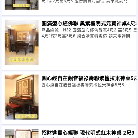
尺1深2尺高3尺6 組合購買特惠價 請來電詢問
服務項目包含
:
雷射雕刻切割代工
CNC
立體
電腦噴畫
圓滿型心經佛聯 黑紫檀明式元寶神桌4尺
產品編號：N32 圓滿型心經佛聯寬4尺2 高3尺5 黑紫檀明式元寶神桌 寬
4尺2深2尺高3尺6 組合購買特惠價 請來電詢問
裝框裱褙
貼金彩繪
神桌佛像整修粉面
圓心經自在觀音福祿壽聯紫檀拉米神桌5尺
圓心經自在觀音福祿壽聯紫檀拉米神桌5尺8
南洋檜木 材質製
做
訂製時間：10到14個工作天
招財進寶心經聯 現代明式紅木神桌 2尺9