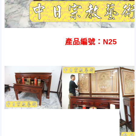
產品編號：N25
橢圓心經觀音聯+福祿壽聯 寬6尺3 
花梨七抽神桌 寬6尺3深
2
尺高
組合購買特惠價 請來電詢
神明廳 佛堂設計
各式神桌佛聯搭配 