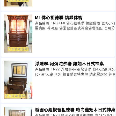
ML佛心祖德聯 精緻佛櫥
產品編號：N30 ML佛心祖德聯 精緻佛櫥 寬3尺6 組合購買特惠價 請來
浮雕聯-阿彌陀佛聯 雞翅木日式神桌
產品編號：N22 浮雕聯-阿彌陀佛聯 寬4尺2高3尺6 雞翅木日式神桌 寬4
尺2深2尺高3
橢圓心經觀音祖德聯 時尚雞翅木日式神桌
產品編號：N28 橢圓心經觀音祖德聯 寬4尺2高3尺6 時尚雞翅木日式神