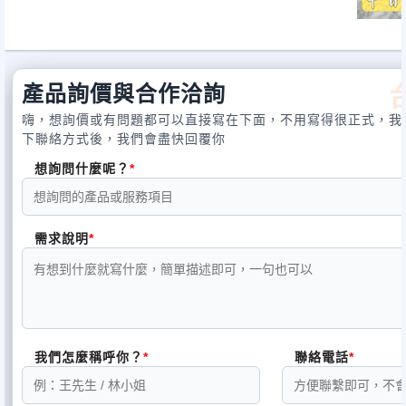
另有各式佛具銅器香爐神明燈
搭配購買另有優惠 歡迎來信或來
產品詢價與合作洽詢
樣式齊全
客製化製作 歡迎蒞臨
嗨，想詢價或有問題都可以直接寫在下面，不用寫得很正式，我
下聯絡方式後，我們會盡快回覆你
每台電腦均有色差 一切以實
想詢問什麼呢？
需求說明
神桌佛櫥神像佛聯神明彩聯對設計製作
景規劃
專業服務
我們怎麼稱呼你？
聯絡電話