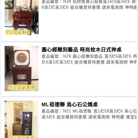
產品編號：N38 招財進寶心經聯寬2尺9高3尺6 現代明式紅木神桌 寬2尺
日)
9深2尺高3尺6 組合購
歡迎到本工作坊的
部落格
參
http://tw.myblog.yahoo.com
圓心經雕刻藝品 時尚栓木日式神桌
z4/
產品編號：N29 圓心經雕刻藝品 寬3尺6高3尺6 時尚栓木日式神桌 寬3
尺6深2尺高3尺6 組合購買特惠價 請來電詢問 神明廳 佛堂設計各式神桌
佛聯搭配 也可分開選
這裡還有各式各樣的款式與素
參考
ML祖德聯 烏心石公媽桌
服務專線:0955516966 小林
產品編號：N21 ML祖德聯 寬1尺58高3尺6 烏心石公媽桌 寬1尺58深2尺
高3尺6 組合購買特惠價 請來電詢問 神明廳 佛堂設計各式神桌佛聯搭配
也可分開
Skype:a034560598