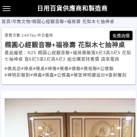
日用百貨供應商和製造商
首頁
/
宗教文物
/
橢圓心經觀音聯+福祿壽 花梨木七抽神桌
瀏覽次數:
1407
by:
中日藝術
免費詢價
橢圓心經觀音聯+福祿壽 花梨木七抽神桌
產品編號：N25 橢圓心經觀音聯+福祿壽聯寬6尺3高3尺5 花梨
七抽神桌 寬6尺3深2尺高4尺2 組合購買特惠價 請來電詢
#佛具店
#神桌
#佛桌
#神像
#佛像
#佛聯
#佛祖聯
#公媽聯
#神明彩聯對
#神龕
#佛龕
#公媽龕
#佛堂神明廳設計
#雷射雕刻