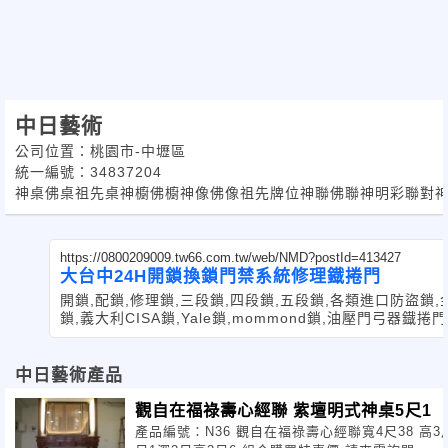
自設多種先進設備
接受少量開版打樣訂作
與
產
品質優藝
價格
中日藝術
公司位置：桃園市-中壢區
統一編號：34837204
公道
神桌佛桌祖先桌神櫥佛櫥神像佛像祖先牌位神聯佛聯神明彩聯對
歡迎同行與相關產業
神桌店
佛具店
地理師
https://0800209009.tw66.com.tw/web/NMD?postId=413427
大台中24H開鎖換鎖門禁系統修理鐡捲門
合作
開鎖,配鎖,修理鎖,三段鎖,四段鎖,五段鎖,各類進口防盜鎖, 
鎖,義大利CISA鎖,Yale鎖,mommond鎖,油壓門弓器 鐡
中日藝術產品
觀自在福祿壽心經聯 紫壇明式神桌5尺1
產品編號：N36 觀自在福祿壽心經聯寬4尺38 高3尺5 紫檀明式神桌 寬5