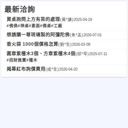
最新洽詢
買桌詢問上方有梁的處理
(黃*謙)
2025-04-19
產品一律訂作
多種材質挑選
樣式多元化
可
#佛俱
#神桌
#素面
#佛桌
#工廠
想請購一尊琉璃製的阿彌陀佛
(朱*孟)
2026-07-01
http://tw.myblog.yahoo.com/zchoong-z
香火袋 1000個價格怎算
(劉*生)
2026-02-08
圓章紫檀木3個、方章紫檀木4個
(邱*芩)
2025-07-11
:
任何產品服務諮詢
歡迎撥打服務專線
095
#招財進寶
#檀木
林
揭幕紅布詢價費用
(成*生)
2026-04-20
線上服務諮詢
中
SKYPE : a034560598
圖片或設計圖請
Email :
kingqueen0_0@yahoo.com.tw