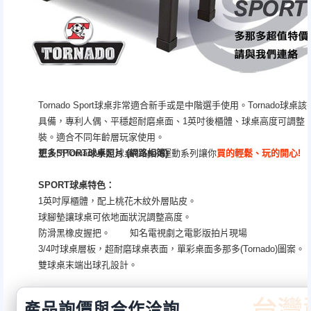
Tornado Sport球桌非常適合新手或是中階選手使用。Tornado球
具備，專利人偶、平穩超耐磨桌面、1英吋後櫃體、球桌高度可調整
裝。適合不同年齡層玩家使用。
想入門Tornado手足球桌? Sport運動系列讓你
更多SPORT球桌照片 (網路相簿)
買的輕鬆、玩的開心!
SPORT球桌特色：
1
英吋厚櫃體，配上桃花木紋外層貼皮。
球腳墊讓球桌可依地面狀況調整高度。
防滑黑橡皮握把。
知名電視劇之電影版拍片現場
3/4
吋球桌層板，
超耐磨球桌表面，單彩桌面多那多
(Tornado)
圖案。
雙球桌末端出球孔設計。
美國德州原廠製造。
球桌資訊
產品詢價與合作洽詢