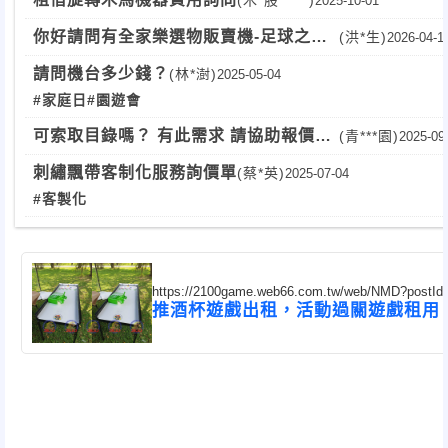
2025-10-01
你好請問有全家樂選物販賣機-足球之心
(洪*生)
2026-04-1
的主機板嗎？
請問機台多少錢？
(林*澍)
2025-05-04
#家庭日
#園遊會
可索取目錄嗎？ 有此需求 請協助報價給
(青***園)
2025-09
我
刺繡飄帶客制化服務詢價單
(蔡*英)
2025-07-04
#客製化
https://2100game.web66.com.tw/web/NMD?postId
推酒杯遊戲出租，活動過關遊戲租用