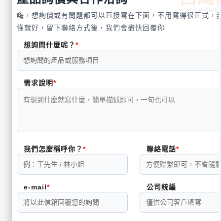
長度
寬度
高度
嗨，想詢價或有問題都可以直接寫在下面，不用寫得很正式，
Sport
142cm
76cm
91cm
9
懂就好，留下聯絡方式後，我們會盡快回覆你
想詢問什麼呢？
需求說明
我們怎麼稱呼你？
聯絡電話
e-mail
公司統編