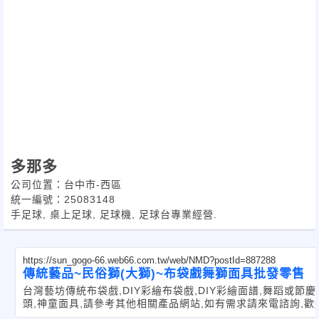
多那多
公司位置：台中市-西區
統一編號：25083148
手足球, 桌上足球, 足球機, 足球台專業經營.
https://sun_gogo-66.web66.com.tw/web/NMD?postId=887288
傳統藝品~民俗獅(大獅)~布袋戲舞獅面具批發零售
台灣藝坊傳統布袋戲,DIY彩繪布袋戲,DIY彩繪面譜,舞蹈或節
頭,神童面具,請參考其他相關產品網站,如有需求請來電諮詢,歡
發商大量採購,學校機關團體教學使用!