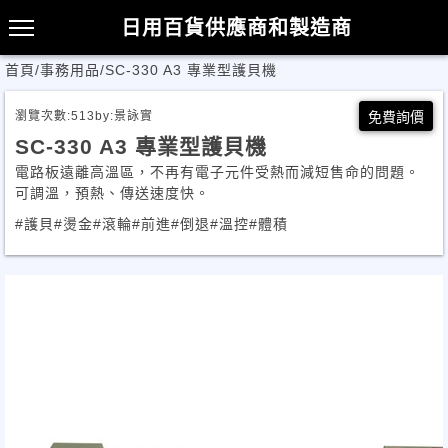
日用百貨供應商和製造商
首頁
/
事務用品
/
SC-330 A3 專業型護貝機
瀏覽次數:
513
by:
景詠實
免費詢價
SC-330 A3 專業型護貝機
電路板遠離高溫區，不再有電子元件受熱而減短售命的問題。
可調溫，預熱、傳送速度快。
#護貝
#燙金
#滾輪
#前進
#倒退
#溫控
#體積