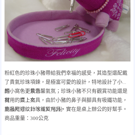
粉紅色的珍珠小豬帶給我們幸福的感受，其造型還配戴
了貴氣珍珠項鍊，是極富可愛的設計，特地設計了小豬
的小窩，更具溫馨氣氛；珍珠小豬不只有觀賞功能還是
顏 色：紫色
實用的桌上文具，由於小豬的鼻子與腳具有吸鐵功能，
材 質：布
能吸附迴紋針等鐵質用具，實在是桌上辦公的好幫手。
商品尺寸：
13 X 9 X
7
公
分
商品重量：
300
公克
----------------------------------------------------