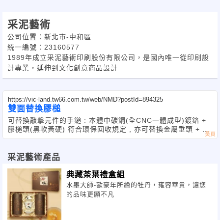
采泥藝術
公司位置：新北市-中和區
統一編號：23160577
1989年成立采泥藝術印刷股份有限公司，是國內唯一從印刷設
計專業，延伸到文化創意商品設計
https://vic-land.tw66.com.tw/web/NMD?postId=894325
雙面替換膠槌
可替換敲擊元件的手鎚 : 本體中碳鋼(全CNC一體成型)鍍鉻 +
膠槌頭(黑軟黃硬) 符合環保回收規定 , 亦可替換金屬垂頭 + 鍍
鉻鐵管柄+合成橡膠套柄
采泥藝術產品
典藏茶葉禮盒組
水墨大師-歐豪年所繪的牡丹，雍容華貴，讓您
的品味更顯不凡