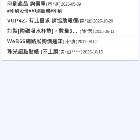
印刷產品 詢價單
(蔡*姐)
2025-05-09
#印刷股份
#印刷服務
#印刷
VUP4Z- 有此需求 請協助報價
(陳*姐)
2025-10-29
訂製[陶磁吸水杯墊]，數量50
(陳*蓉)
2013-06-11
個
WeB66網路展詢價通知
(陳*賡)
2011-08-02
珠光超黏貼紙 (不上膜
(美*設*****)
2025-10-15