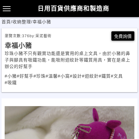
日用百貨供應商和製造商
首頁
/
收納整理
/
幸福小豬
瀏覽次數:
376
by:
采泥藝術
免費詢價
幸福小豬
珍珠小豬不只有觀賞功能還是實用的桌上文具，由於小豬的鼻
子與腳具有吸鐵功能，能吸附迴紋針等鐵質用具，實在是桌上
辦公的好幫手
#小豬
#好幫手
#珍珠
#溫馨
#小窩
#設計
#迴紋針
#鐵質
#文具
#吸鐵