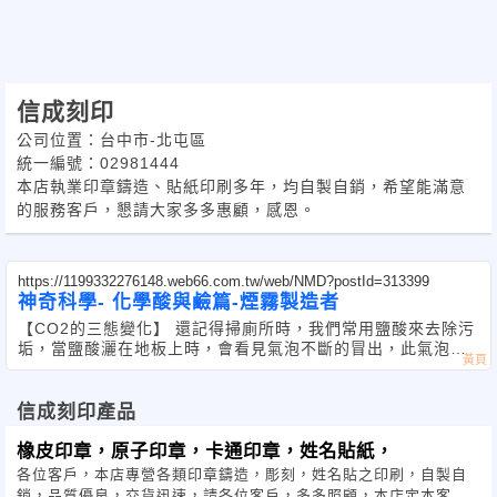
信成刻印
公司位置：台中市-北屯區
統一編號：02981444
本店執業印章鑄造、貼紙印刷多年，均自製自銷，希望能滿意
的服務客戶，懇請大家多多惠顧，感恩。
https://1199332276148.web66.com.tw/web/NMD?postId=313399
神奇科學- 化學酸與鹼篇-煙霧製造者
【CO2的三態變化】 還記得掃廁所時，我們常用鹽酸來去除污
垢，當鹽酸灑在地板上時，會看見氣泡不斷的冒出，此氣泡就
是二氧化碳。在本實驗中，教你了解二氧化碳的製造方法及其
性質，並觀察它在氫氧化鈣水溶液的
信成刻印產品
橡皮印章，原子印章，卡通印章，姓名貼紙，
各位客戶，本店專營各類印章鑄造，彫刻，姓名貼之印刷，自製自
銷，品質優良，交貨迅速，請各位客戶，多多照顧，本店定本客戶