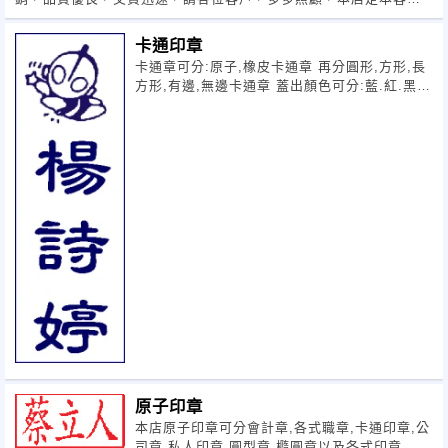
至上，服務第一的信念為大家服務，感恩。
卡通印章
卡通章可分:原子,橡皮卡通章 再分圓形,方形,長
方形,有邊,無邊卡通章 蓋出顏色可分:藍.紅.黑.
綠請參考訂用,或請來電詢問.0912-960369,04-
24260745
原子印章
本店原子印章可分會計章,各式職章,卡通印章,公
司章,私人印章,圓型章,橢圓章以及各式印章,均