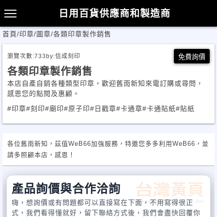
日用百貨供應商和製造商
首頁
/
印章/圖章
/
各類印章製作銷售
瀏覽次數:
733
by:
信成刻印
免費詢價
各類印章製作銷售
本店自產自銷各種類型印章，歡迎舊雨新知來電訂購或尋問，
感恩您的點閱及惠顧。
#印章
#刻印
#廟印
#原子印
#日戳章
#卡通章
#卡通貼紙
#貼紙
各位舊雨新知，茲值WeB66加強服務，特邀您多多利用WeB66，並
請多照顧本店，感恩！
產品詢價與合作洽詢
嗨，想詢價或有問題都可以直接寫在下面，不用寫得很正
式，我們看得懂就好，留下聯絡方式後，我們會盡快回覆你