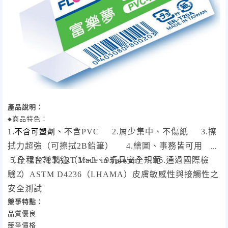
產品說明：
1.
、
不含
PVC 2.
屑少集中、不傷紙
3.
擦
不含可塑劑
拭力超強（可擦拭
2B
鉛筆）
4.
繪圖、事務皆可用
5.
（
1
全程台灣製造（
）
EN71 PART 1
Made in Taiwan
～
3
、
9
玩具安全規範
）
6.
通過國際檢
驗：
（
2
）
ASTM D4236
（
LHAMA
）皮膚敏感性與接觸性之
安全測試
競爭特點：
品質優良
競爭價格