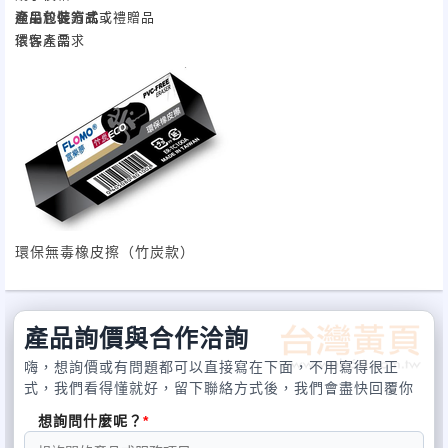
適用於促銷品或禮贈品
產品包裝方式：
環保產品
依客人需求
多樣設計
接受小額訂單
接受原廠委託設計製造 ODM
接受原廠委託代工製造 OEM
環保無毒橡皮擦（竹炭款）
產品詢價與合作洽詢
嗨，想詢價或有問題都可以直接寫在下面，不用寫得很正
式，我們看得懂就好，留下聯絡方式後，我們會盡快回覆你
想詢問什麼呢？