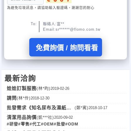
為避免垃圾訊息，請協助輸入驗證碼，謝謝您的耐心
To:
聯絡人:富**
Email:sr******@flomo.com.tw
免費詢價 / 詢問看看
最新洽詢
娃娃訂製服務
(林*昀)
2019-02-26
請問
(林*伶)
2018-12-30
批發需求《知名尿布及濕紙
(鄭*寗)
2018-10-17
巾》
清潔用品詢價
(凱***社)
2020-09-02
#研發
#零售
#代工
#OEM
#批發
#ODM