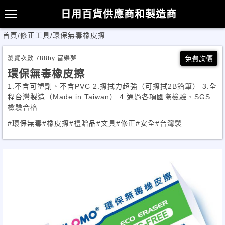
日用百貨供應商和製造商
首頁
/
修正工具
/
環保無毒橡皮擦
瀏覽次數:
788
by:
富樂夢
免費詢價
環保無毒橡皮擦
1.不含可塑劑、不含PVC 2.擦拭力超強（可擦拭2B鉛筆） 3.全
程台灣製造（Made in Taiwan） 4.通過各項國際檢驗、SGS
檢驗合格
#環保無毒
#橡皮擦
#禮贈品
#文具
#修正
#安全
#台灣製