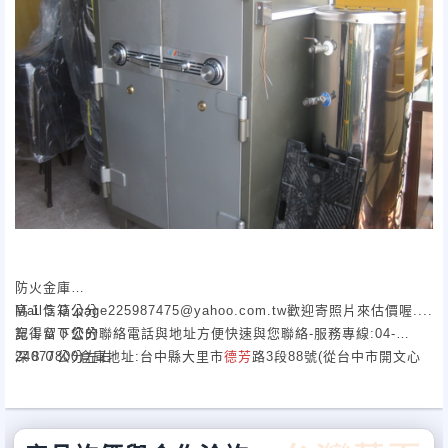
防火金庫
高１５０公分
Mail信箱:page225987475@yahoo.com.tw歡迎寄照片來估價喔....
寬１００公分
記得留下您的聯絡電話與地址方便快速與您聯絡-服務專線:04-
深８０公分左右
24077800倉庫地址:台中縣大里市
德芳
路3段88號(從台中市開文心
南路過來就看到喔在中投快速公路橋下,走中投公路的話在大里出口
處)