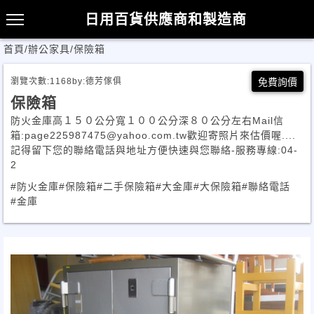
日用百貨供應商和製造商
首頁
/
辦公家具
/
保險箱
瀏覽次數:
1168
by:
德芳傢俱
免費詢價
保險箱
防火金庫高１５０公分寬１００公分深８０公分左右Mail信
箱:page225987475@yahoo.com.tw歡迎寄照片來估價喔....
記得留下您的聯絡電話與地址方便快速與您聯絡-服務專線:04-
2
#防火金庫
#保險箱
#二手保險箱
#大金庫
#大保險箱
#聯絡電話
#金庫