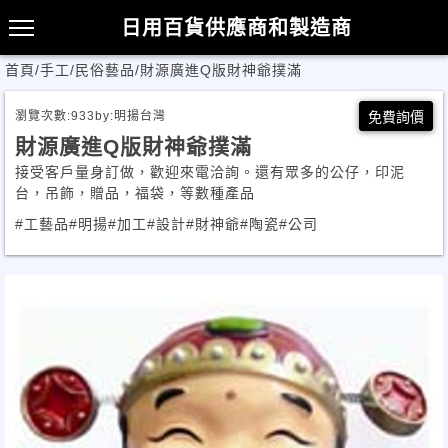
日用百貨供應商和製造商
首頁
/
手工/民俗藝品
/
財源廣進Q版財神爺撲滿
瀏覽次數:
933
by:
明揚台灣
免費詢價
財源廣進Q版財神爺撲滿
接受客戶量身訂做，歡迎來電洽詢。還有眾多的公仔，印泥
台，吊飾，贈品，福袋，等數種產品
#工藝品
#明揚
#加工
#設計
#財神爺
#陶瓷
#公司