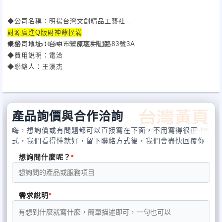
◆公司名稱：明揚台灣文創精品工藝社
財源廣進
版財神爺撲滿
◆公司簡稱：明揚精品
Q
規格：
冷漿陶瓷
◆公司地址：台中市豐原區中山路83號3A
11.5x10.5x17.5CM
◆費用說明：電洽
◆聯絡人：王漢杰
◆聯絡時間：00:00~00:00
本公司工廠備有，布料工藝品設計織造加工、冷將陶瓷工藝品設計
◆聯絡方式： abozhong168@gmail.com or 0986-933-795 or
加工、金屬工藝品設計加工、金箔工藝品設計加工，等設備，接受
04-25319058
客戶量身訂做，歡迎來電洽詢。還有眾多的公仔，印泥台，吊飾，
（聯繫我時，請一定要說是從黃頁看到的）
贈品，福袋，等數種產品
產品詢價與合作洽詢
嗨，想詢價或有問題都可以直接寫在下面，不用寫得很正
式，我們看得懂就好，留下聯絡方式後，我們會盡快回覆你
想詢問什麼呢？
需求說明