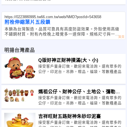
https://0223880995.tw66.com.tw/web/NMD?postId=543658
附栓伸縮葉片五段鎖
本鎖為台灣製造，品質可靠具有高度防盜效果。外殼使用高級
不鏽鋼材質，附有內栓晚上睡覺多一道保障。規格尺寸與一般
市面上三、四段鎖相同適合居家DIY，安裝簡單。
明揚台灣產品
Q版好神正財神撲滿(大、小)
接受客戶量身訂做，歡迎來電洽詢。還有眾多的
公仔，印泥台，吊飾，贈品，福袋，等數種產品
媽祖公仔、財神公仔、土地公、彌勒
接受客戶量身訂做，歡迎來電洽詢。還有眾多的
佛、金箔公仔
公仔，印泥台，吊飾，贈品，福袋，等數種產品
吉祥旺財五路財神朱砂印泥臺
接受客戶量身訂做，歡迎來電洽詢。還有眾多的