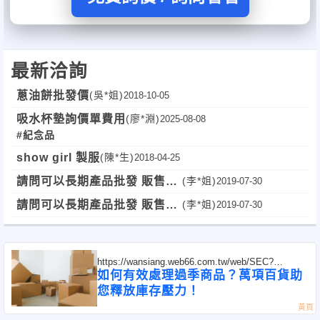
最新洽詢
蔥油餅批發價
(吳*姐)
2018-10-05
吸水杯墊詢價單費用
(廖*淵)
2025-08-08
#紀念品
show girl 製服
(陳*生)
2018-04-25
請問可以長期產品批發 販售你
(李*姐)
2019-07-30
們的商品嗎
請問可以長期產品批發 販售你
(李*姐)
2019-07-30
們的商品嗎
https://wansiang.web66.com.tw/web/SEC?
postId=382130
如何有效處理過季商品？萬項百貨助
您釋放庫存壓力！