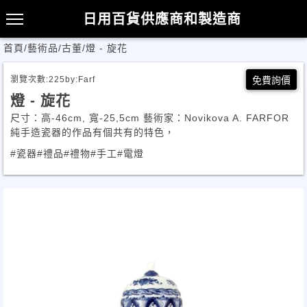
日用百貨供應商和製造商
首頁
/
藝術品/古董
/
燈 - 旋花
瀏覽次數:
225
by:
Farf
免費詢價
燈 - 旋花
尺寸：高-46cm, 寬-25,5cm 藝術家：Novikova A. FARFOR
純手造瓷器的作品有個共有的特色，
#瓷器
#禮品
#禮物
#手工
#電燈