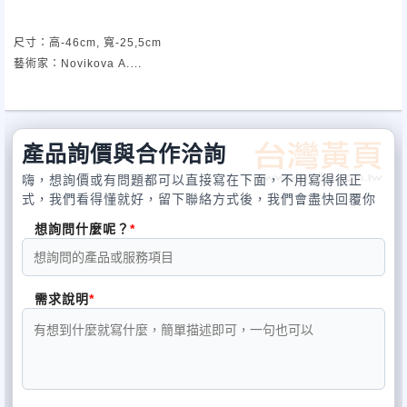
尺寸：高-46cm, 寬-25,5cm
藝術家：Novikova A.
FARFOR純手造瓷器的作品有個共有的特色，就是由每位藝術家於白底上
一筆一畫純手工勾勒出栩栩如生的藍彩繪畫，
產品詢價與合作洽詢
真實呈現俄羅斯人民強烈而深刻的氣質。故所有FARFOR純手造的瓷器沒
嗨，想詢價或有問題都可以直接寫在下面，不用寫得很正
有一件是一模一樣的。
式，我們看得懂就好，留下聯絡方式後，我們會盡快回覆你
想詢問什麼呢？
為此我們想表達對獨特性 (非機器製造) 的致敬，從標榜特色的年代，創
造出每件瓷器獨一無二的收藏價值。
需求說明
電話：02-2772-7118 地址：106台灣台北市大安區延吉街153-10號 E-
mail：farforshop@gmail.com