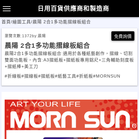
日用百貨供應商和製造商
首頁
/
繪圖工具
/
晨陽 2合1多功能摺線板組合
瀏覽次數:
1372
by:
晨陽
免費詢價
晨陽 2合1多功能摺線板組合
晨陽2合1多功能摺線板組合:適用於各種紙藝創作，摺線、切割
雙面功能板，內含:A3摺紙板+摺紙板專用鋁尺+三角輔助刻度板
+摺紙棒+美工刀
#折線板
#摺線板
#摺紙板
#紙藝工具
#折紙板
#MORNSUN