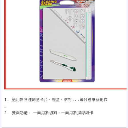
1. 適用於各種創意卡片、禮盒、信封...等各種紙藝創作

2. 雙面功能: 一面用於切割，一面用於摺線創作

3. 內含:A3摺紙板+摺紙板專用鋁尺+三角輔助刻度板+摺紙棒+美工