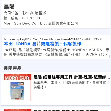
晨陽
公司位置：彰化縣-埔鹽鄉
統一編號：86176999
Morn Sun Dev. Co., Ltd. 晨陽興業有限公司
https://chipkey0286752578.web66.com.tw/web/NMD?postId=373660
本田 HONDA 晶片鑰匙複製、代客製作
★店鋪~晶片鑰匙複製~代客製作,備份★ HONDA、ACURA 專
用 美規遙控器鑰匙款式 《店鋪製做,保證可用》 ★CRV 2代、 A
晨陽產品
晨陽 紙蕾絲專用工具 針筆-珠筆-紙蕾絲網
紙蕾絲專用工具，可用於紙蕾絲創作，多種樣式可
版
供選擇。