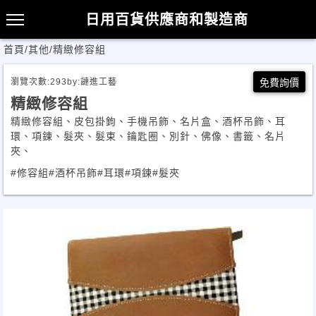
日用百貨供應商和製造商
首頁
/
其他
/
精緻修容組
瀏覽次數:
293
by:
謰進工藝
免費詢價
精緻修容組
精緻修容組、皮包掛鉤、手機吊飾、名片盒、酒杯吊飾、耳
環、項鍊、髮夾、髮束、鑰匙圈、別針、佛像、書籤、名片
夾、
#修容組
#酒杯吊飾
#耳環
#項鍊
#髮夾