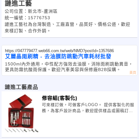
謰進工藝
公司位置：新北市-蘆洲區
統一編號：15776753
謰進工藝社為台灣製造、工廠直營，品質好、價格公道，歡迎
來樣訂製、合作外銷。
https://047779477.web66.com.tw/web/NMD?postId=1357686
艾麗晶雨刷精 - 去油膜防跳動汽車耗材批發
1500ml內外通用，中性配方強效去油膜，消除雨刷跳動異音，
更具防霧抗酸雨保護。歡迎汽車美容與保修廠B2B採購。
謰進工藝產品
修容組(客製化)
可來樣訂做，可做客戶LOGO。 提供客製化的服
務，為客戶設計商品，歡迎提供樣品或圖稿訂製
開發。 謰進工藝社創