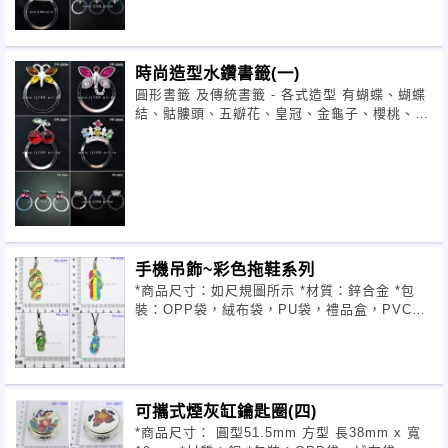
時尚造型水鑽書籤(一)
圓形書籤 及傳統書籤 - 各式造型 有蝴蝶、蝴蝶
結、骷髏頭、五瓣花、皇冠、金龜子、櫻桃、幸
運草、蜻蜓 *商品尺寸：圓形直徑 30mm *材
質：銅 *包裝：OPP袋，絨
手機吊飾~彩色拖鞋系列
*商品尺寸：如尺規圖所示 *材質：鋅合金 *包
裝：OPP袋，絨布袋，PU袋，禮品盒，PVC
等，可按客戶要求包裝 ※可來樣訂做，可做客
戶LOGO，提供客製化的服務，歡迎提
可攜式煙灰缸鑰匙圈(四)
*商品尺寸： 圓型51.5mm 方型 長38mm x 寬