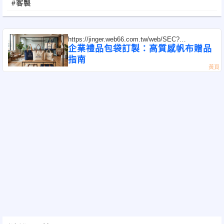
#客製
台！
https://jinger.web66.com.tw/web/SEC?
postId=1355627
企業禮品包袋訂製：高質感帆布贈品
指南