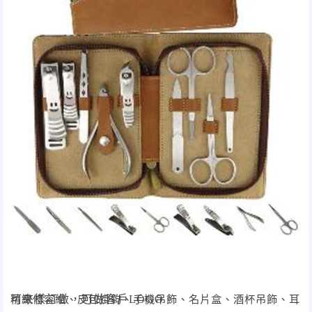
精緻修容組、皮包掛鉤、手機吊飾、名片盒、酒杯吊飾、耳
可來樣訂做，可做客戶
LOGO
。