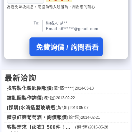
為避免垃圾訊息，請協助輸入驗證碼，謝謝您的耐心
To:
聯絡人:胡**
Email:s6******@gmail.com
免費詢價 / 詢問看看
最新洽詢
找客製化鎖匙圈報價
(澤*藝*****)
2014-03-13
鑰匙圈製作詢價
(陳*姐)
2013-02-22
[採購]水滴造型玻璃瓶
(黃*姐)
2013-05-07
醴泉紅麴葡萄酒，詢價報價
(徐*惠)
2014-02-21
客製需求【雨衣】500件！全
(趙*琬)
2015-05-28