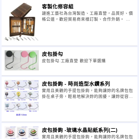
客製化修容組
謰進工藝社為台灣製造、工廠直營，品質好、價
格公道，歡迎貿易商來樣訂製、合作外銷。 謰
進工藝社創立於1983年，是
皮包掛勾
皮包掛勾.工廠直營 歡迎下單選購
皮包掛鉤 - 時尚造型水鑽系列
實用且美觀的手提包掛鉤，能夠讓妳的名牌包包
掛在桌子旁，輕易地解決妳的困擾，讓妳從容且
優雅地享用美食，不需放在地上而怕弄髒美麗的
手提包了。 同時，皮包掛鉤也是一種最好的禮
物，價格實惠，產品又很
皮包掛鉤 -玻璃水晶貼紙系列(二)
實用且美觀的手提包掛鉤，能夠讓妳的名牌包包