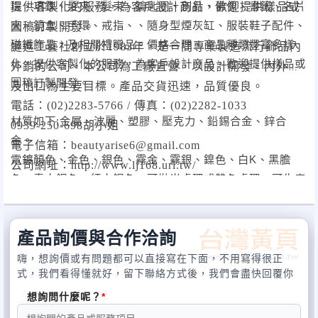
環、項鍊、髮夾、髮束、鑰匙圈、別針、佛像、書籤、名片
提供客製化的服務，為客戶設計商品，歡迎提供樣品或
夾、鏡盒、手環、戒指、、隨身型煙灰缸、服裝鞋子配件、
圖稿訂製開發。
磁鐵飾品，及相關禮贈品。價格合理、商品種類豐富多樣
謰進工藝社創立於
1983
年，是一間專業製造流行飾品內
化，提供客製化的服務，為客戶設計商品，歡迎提供樣品或
外銷的公司，本公司為工廠直營，以設計開發，內外銷
圖稿訂製開發。
及出口為主要目標。產品交貨迅速，品質優良。
電話：
(02)2283-5766 /
傳真：
(02)2282-1033
材質如下
:
金屬、波麗、塑膠、壓克力、鉛錫合金、鋅合
0939-250-698
胡小姐
金。
電子信箱：
beautyarise6@gmail.com
電鍍顏色、金色、銀色、霧金、霧銀、鎳色、白
K
、黑膽
公司網址：
http://www.lj168.url.tw/
色、青古銅色、紅古銅色、可拋光處理或雙色處理。可生產
符合歐美規，無鉛無鎳的環保飾品。
產品詢價與合作洽詢
嗨，想詢價或有問題都可以直接寫在下面，不用寫得很正
式，我們看得懂就好，留下聯絡方式後，我們會盡快回覆你
想詢問什麼呢？