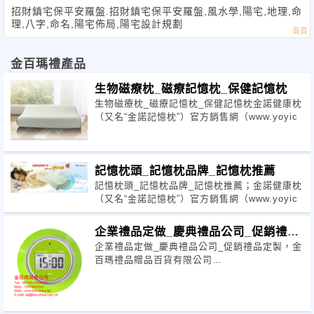
招財鎮宅保平安羅盤.招財鎮宅保平安羅盤,風水學,陽宅,地理,命
理,八字,命名,陽宅佈局,陽宅設計規劃
金百瑪禮產品
生物磁療枕_磁療記憶枕_保健記憶枕
生物磁療枕_磁療記憶枕_保健記憶枕金諾健康枕
（又名“金諾記憶枕”）官方銷售網（www.yoyic
記憶枕頭_記憶枕品牌_記憶枕推薦
記憶枕頭_記憶枕品牌_記憶枕推薦；金諾健康枕
（又名“金諾記憶枕”）官方銷售網（www.yoyic
企業禮品定做_慶典禮品公司_促銷禮品
企業禮品定做_慶典禮品公司_促銷禮品定製，金
定製
百瑪禮品贈品百貨有限公司
(www.lbm.com.tw)。