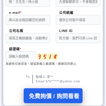
營銷活動的效果會事半功倍；另外，發放的時間一般能選擇在一些
重要的跟產品有關的節日是最好的。
e-mail
公司統編
公司名稱：深圳市金百瑪貿易有限公司
聯係電話：0086-0755-25694485 25412485
25523823（8line）
公司名稱
LINE ID
聯係傳真：0086-0755-25694656
移動電話：0086-15919941641
雅虎通:bmchina01@yahoo.com.hk
主頁：http://www.bm-china.hk
認證碼
E-mail: ad@bm-china.com.cn
聯係地阯：中國深圳市羅湖區沿河北路1002號瑞思國際B座37B
為避免垃圾訊息，請協助輸入驗證碼，謝謝您的耐心
To:
聯絡人:李**
Email:b*h******@yahoo.com
免費詢價 / 詢問看看