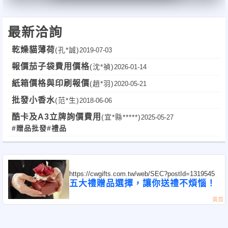
最新洽詢
乾燥貓薄荷
(孔*誠)
2019-07-03
報價茄子袋費用價格
(沈*禎)
2026-01-14
紙箱價格與印刷報價
(趙*羽)
2020-05-21
批發小香水
(范*生)
2018-06-06
酷卡及A3立牌詢價費用
(宜*縣*****)
2025-05-27
#贈品批發
#禮品
https://cwgifts.com.tw/web/SEC?postId=1319545
五大禮贈品選擇，讓你送禮不煩惱！