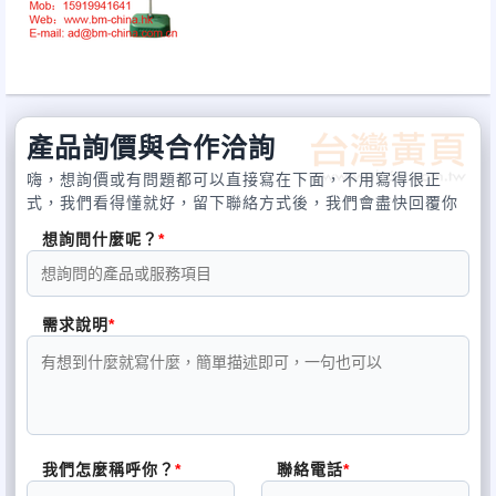
促銷禮贈品如何選擇
贈品是禮品市場最為常見的營銷手段之一，通過贈品及促銷品來
吸引消費者購買主產品。
在製定贈品營銷計劃時一般情況下都要註意以下幾方麵的問題：
（1）第一步就是贈品價位的定位：價位的製定一般情況下按照預算
分攤到估計的有效受眾人群即可，但在有效人群的數量方麵略為估
產品詢價與合作洽詢
計大一點為妥。
嗨，想詢價或有問題都可以直接寫在下面，不用寫得很正
（2）定好具體的產品價格以后，就到瞭的緻關重要的一步“贈品選
式，我們看得懂就好，留下聯絡方式後，我們會盡快回覆你
擇”；在選擇贈品時要根據品牌定位/受眾人群檔次喜好/產品功能/產
想詢問什麼呢？
品重要賣點/社會潮流/安全性等因素去選擇，當然最好的方法還是自
己設計一款獨一無二的產品（即使是外形變化）是最好的。
堅持受眾會用、喜歡用、長期用的原則去選擇贈品。
（3）贈品的製作工作的跟進：由于現在的贈品的供應商都是一些小
需求說明
的私人企業為主，所以這樣的生產企業的管理水平/誠信水平/製作工
藝水平我們都必鬚要盯緊。最好是能到企業實地去視察和瞭解，否
則，也可以委託當地一些大的禮品貿易公司去進行。併且要將交貨
期推前到活動期的前麵一段時間以免貨期延誤等不良情況的發生。
在現在的交易環境來說，訂金的交付時間也要控製嚴謹。否則，沒
我們怎麼稱呼你？
聯絡電話
有談判的籌碼。 （4）最后就是贈品的發放方式和時間安排：機動
的/活潑的贈品發放形式往往能拉近與消費者之間的距離，令到整個