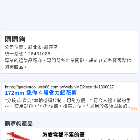
購購夠
公司位置：新北市-新莊區
統一編號：28461088
專業的禮贈品廠商，專門幫各企業開發、設計各式各樣客製化
的禮贈品。
https://gardentool.web66.com.tw/web/NMD?postId=1306027
172mm 迷你４段省力鋁花剪
*分段式 省力 *棘輪機構控制，切割方便。 * 符合人體工學的手
柄，使用舒適。 *小巧便攜，攜帶方便。 * 適用於各種園藝的多
功能
購購夠產品
怎麼寫都不累的筆