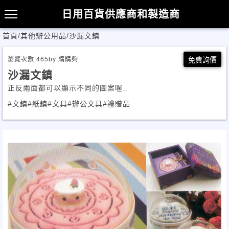
日用百貨供應商和製造商
首頁
/
其他辦公用品
/
沙漏文鎮
瀏覽次數:
465
by:
購購夠
免費詢價
沙漏文鎮
正反兩面都可以顯示不同的圖案喔..
#文鎮
#紙鎮
#文具
#辦公文具
#禮贈品