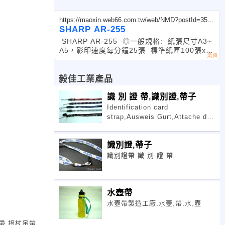
https://maoxin.web66.com.tw/web/NMD?postId=3527
52
SHARP AR-255
SHARP AR-255 ◎一般規格: 紙張尺寸A3~
A5，影印速度每分鐘25張 標準紙匣100張x2
層+100張手送台，內建傳真+雙面+電腦列印
影印縮放率25
毅佳工業產品
識 別 證 帶,識別證,帶子
Identification card
strap,Ausweis Gurt,Attache de
la carte d'identification
識別證,帶子
識別證帶 識 別 證 帶
水壺帶
水壺帶製造工廠,水壺,帶,水,壺
帶,拐杖吊帶,