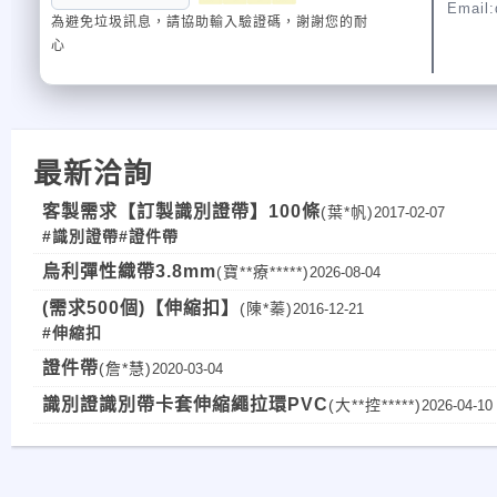
Email:
為避免垃圾訊息，請協助輸入驗證碼，謝謝您的耐
心
最新洽詢
客製需求【訂製識別證帶】100條
(葉*帆)
2017-02-07
#識別證帶
#證件帶
烏利彈性織帶3.8mm
(寶**療*****)
2026-08-04
(需求500個)【伸縮扣】
(陳*蓁)
2016-12-21
#伸縮扣
證件帶
(詹*慧)
2020-03-04
識別證識別帶卡套伸縮繩拉環PVC
(大**控*****)
2026-04-10