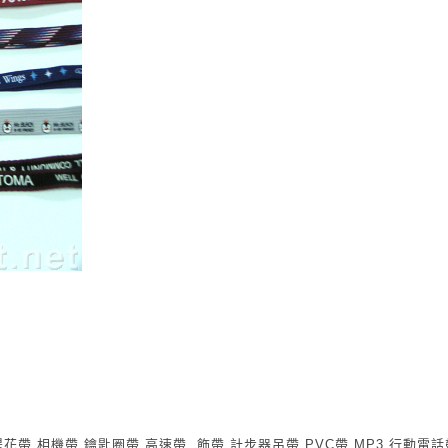
帶,相機帶,鑰匙圈帶,高速帶, 飾帶,計步器吊帶,PVC帶,MP3,行動電話