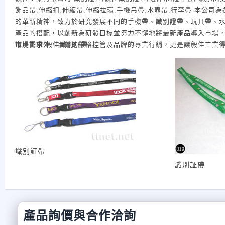
飾品帶,伸縮扣,伸縮帶,伸縮拉環,手機吊帶,水壺帶,行李帶 本
的革新精神，致力於研究發展不同的手機帶、識別證帶、玩具帶、
產品的搭配，以創新為研發目標並努力不懈地將最新產品導入市場，
市場需求外，品質的嚴格控管及品牌的專業行銷，更是讓毅佳工業得
識別証帶,毅佳識別証帶
司讓製帶的世界變的不一樣了。除了可以製作大眾化的水壺帶、手
多姿多樣化！就產品功能設計而言，將趨於符合顧客所需，不論是
提供的產品及服務中的一小部份，諸如各種帶類製品相關的完美設
限公司一貫不變的精神！ 超越極限並放眼未來，讓廠商及消費者在
目標！ 我們的願景：創新→創新的產品、優良的品質、服務的完整
規劃完整的產品服務→快速服務以建立客戶使用信心締造雙贏局面
拓毅佳製帶生活、締造優良產品視覺營業性質：出口, 製造, 批發, O
帶、手機帶、識別證帶，水壺帶、玩具帶、背包帶、口哨帶、眼鏡帶、成
象棒球隊、PHILIPS、 Panasonic等多家大廠牌都曾委託製造。主
識別証帶
銷品或禮贈品, 環保產品, 多樣設計, 接受小額訂單, 接受原廠委託設
識別証帶
20 ~ 50 人 工程師數量： 10 人以內
產品詢價與合作洽詢