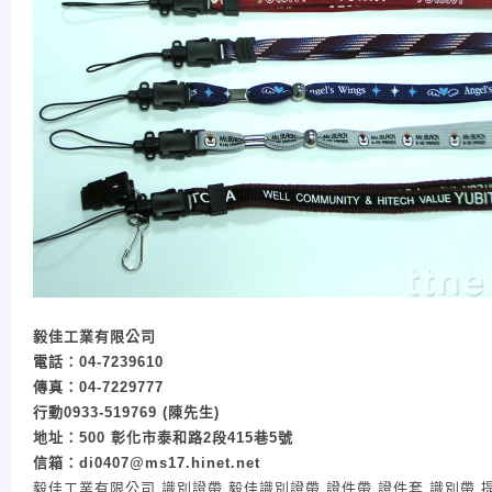
毅佳工業有限公司
電話：
04-7239610
傳真：
04-7229777
行動
0933-519769 (
陳先生
)
地址：
500
彰化市泰和路
2
段
415
巷
5
號
信箱：
di0407@ms17.hinet.net
毅佳工業有限公司 識別證帶,毅佳識別證帶,證件帶,證件套,識別帶,提花