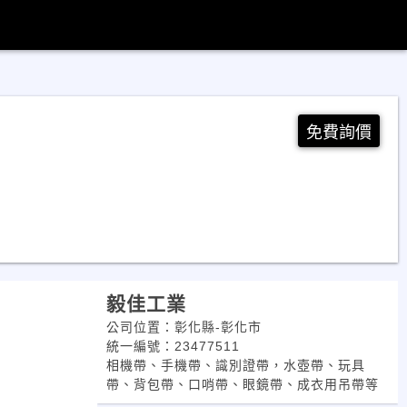
免費詢價
毅佳工業
公司位置：彰化縣-彰化市
統一編號：23477511
相機帶、手機帶、識別證帶，水壺帶、玩具
帶、背包帶、口哨帶、眼鏡帶、成衣用吊帶等