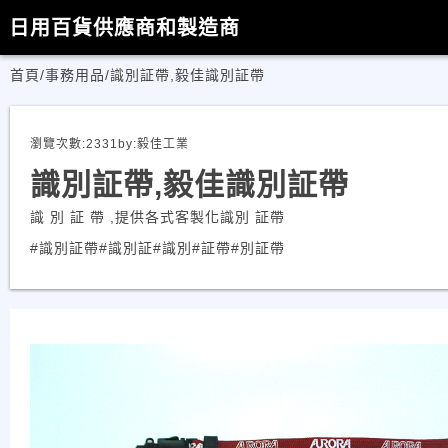
日用百貨供應商和製造商
首頁
/
事務用品
/
識別証帶,毅佳識別証帶
瀏覽次數:
2331
by:
毅佳工業
識別証帶,毅佳識別証帶
識 別 証 帶 ,提供各式客製化識別 証帶
#識別証帶
#識別証
#識別
#証帶
#別証帶