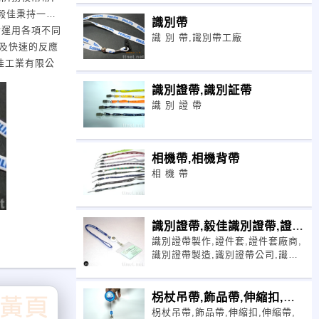
，毅佳秉持一貫
識別帶
活運用各項不同
識 別 帶,識別帶工廠
及快速的反應
佳工業有限公
帶業也可以多采
識別證帶,識別証帶
佳工業有限公司
識 別 證 帶
務是毅佳工業有
曾懈怠的努力
DM客戶量身
相機帶,相機背帶
的研發目標→開
相 機 帶
製化：高級相機
s牛仔褲、兄弟
價格, 適用於促
識別證帶,毅佳識別證帶,證件
內 員工數量：
識別證帶製作,證件套,證件套廠商,
套
識別證帶製造,識別證帶公司,識別
證帶製造公司,證件套廠商,透明證
件套,證件套工廠,證件套供應,毅佳
工業有限公司 電話: 04-7239610
柺杖吊帶,飾品帶,伸縮扣,伸
識別證帶,毅佳識別證帶
柺杖吊帶,飾品帶,伸縮扣,伸縮帶,
縮帶,伸縮拉環