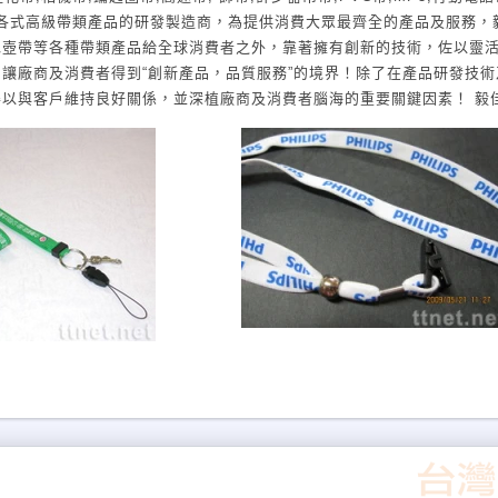
公司為各式高級帶類產品的研發製造商，為提供消費大眾最齊全的產品及服務
水壺帶等各種帶類產品給全球消費者之外，靠著擁有創新的技術，佐以靈
讓廠商及消費者得到“創新產品，品質服務”的境界！除了在產品研發技術
以與客戶維持良好關係，並深植廠商及消費者腦海的重要關鍵因素！ 毅
機帶、識別證帶等產品，現在只要再加上顧客的想法與研發者的創意，製
顏色、樣式、材質等所有需求，都可以替顧客所量身打造；而這些只是毅
計更是讓所有廠商及消費者所津津樂道，人性化的設計及全方位的產品服
迅速變遷的商業時代得到 “創新產品，品質服務”的感受是毅佳一直以來不
承諾→信守對客戶的承諾及和合作夥伴建立良好關係堅持→堅持為OEM/O
迅速→開創快速交貨的機制以及維持彈性產能空間研發→致力於製帶產業
EM/ODM, 零售 成立年度： 1989 主要貿易地區：全球 主要產品：客
衣用吊帶，各種帶類製品。OEM原件製造：諸如yahoo奇摩、Levi'
要競爭優勢：品質優良, 交貨迅速, 新產品, 接受獨特設計或 Logo, 競爭
計製造 ODM , 接受原廠委託代工製造 OEM 研究人員數量： 10 人以