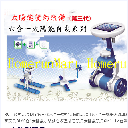
RC自裝型玩具DIY第三代六合一益智太陽能玩具T6六合一機器人風
育玩具DIY6合1太陽能拼裝組合模型益智玩具太陽能玩具6in1 HM台