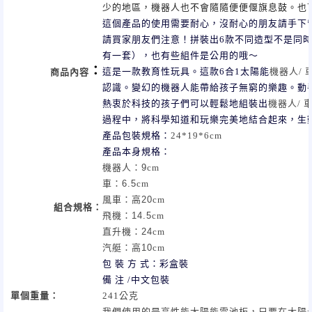
少的地區，機器人也不會隨隨便便偃旗息鼓。也
這個產品的使用需要耐心，沒耐心的朋友請手下
請買家朋友們注意！拼裝出6款不同造型不是同
有一套），也有些組件是公用的哦～
：
這是一款教育性玩具。這款6合1太陽能
機器人
/
商品內容
認識。變幻的機器人能帶給孩子無窮的樂趣。動
熱衷於科技的孩子們可以輕鬆地組裝出
機器人
/
過程中，將科學知道和玩樂完美地結合起來，生
產品包裝規格：
24*19*6cm
產品本身規格：
機器人：
9
cm
車：
6.5
cm
風車：高
20
cm
組合規格
：
飛機：
14.5
cm
直升機：
24
cm
汽艇：高
10
cm
包 裝 方 式：彩盒裝
備 注 /中文包裝
單個重量：
241
公克
我們使用的是高性能太陽能電池板，只要在太陽