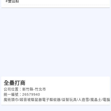
#登山扣
全壘打商
公司位置：新竹縣-竹北市
統一編號：26579940
魔術頭巾/超音坡驅鼠器電子驅蚊器/益智玩具/人造雪/魔晶土/電腦