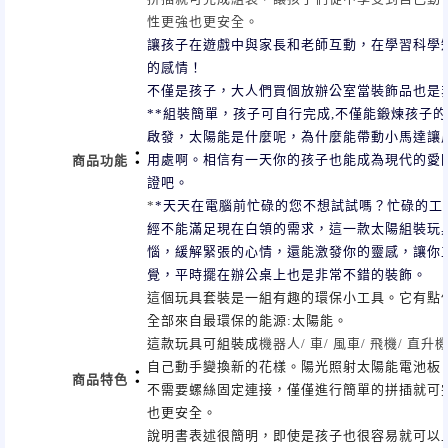
性更強也更安全。
讓孩子在遊戲中與家長和老師互動，在學習科學
的感情！
不僅是孩子，大人們買個放辦公室當裝飾品也是
**組裝簡單，孩子可自行完成
,
不僅能鍛煉孩子的
啟發，太陽能是什麼呢，為什麼能帶動小馬達讓
：
用處啊。相信有一天你的孩子也能成為現代的愛
商品功能
證吧。
*
*天天在電腦前忙碌的您不想試試嗎？忙碌的工
經不能滿足現在白領的需求，這一款太陽組裝玩
惱，緩解緊張的心情，還能激發你的靈感，讓你
覺，平時擺在辦公桌上也是非常不錯的裝飾。
這個玩具套裝是一組有趣的環保小工具。它有點
全部來自最環保的能源:太陽能。
這款玩具可組裝成
機器人
/
車
/
風車
/
飛機
/
直升
自己動手變換新的花樣。陽光照射太陽能電池板
：
商品特色
不需要螺絲固定連接，僅僅進行簡單的拼插就可
也更安全。
說明書表述很簡明，即使是孩子也很容易就可以