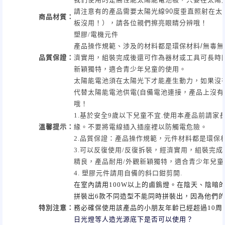
請注意有的產品需要太陽光線90度垂直照射在
商品材質
：
板沒用！），請各位親們擦亮眼睛分辨哦！
塑膠/電機元件
產品操作規範、涉及的材料都是環保材料
/
無毒無
品質保證：
濟實用，組裝完成後還可作為器材或工具可長時
新穎獨特，適合青少年兒童的使用。
太陽能電池須在太陽光下才能產生動力，如果沒有
代替太陽能電池供電(自備電池連接，產品上沒有
哦！
1.
基於安全9歲以下兒童不宜.使用本產品前請家
溫馨提示
：
緣。不要將電線插入插座裡以防觸電危險。
2.品質保證：產品操作規範，元件材料都是環保材
3.可以反復使用/反復拆裝，經濟實用，組裝完
精良，產品耐用/外觀新穎獨特，適合青少年兒
4. 塑膠元件請用自備的斜口鉗剪開.
在室內請用100W以上的鹵鎢燈。在陰天、陰暗
拼裝出6款不同造型不能同時拼裝出，因為他們
特別注意
：
務必確保使用該產品的小朋友年齡已經超過10周
日光燈等人造光源底下是否可以使用？