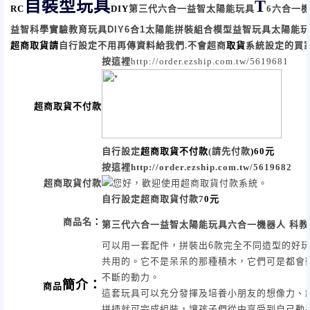
自裝型玩具
T
RC
DIY
第三代六合一益智太陽能玩具
6
六合一
益智科學實驗
教育玩具DIY6合1
太陽能拼裝組合模型益智玩具太陽能玩
超商取貨請
自行設定
不用再傳資料給我們.不會超商
取貨
系統設定的買
按這裡
http://order.ezship.com.tw/5619681
超商取貨不付款
自行設定
超商取貨不付款
(請先付款
)60
元
按這裡http://order.ezship.com.tw/5619682
超商取貨付款
自行設定
超商取貨付款
7
0
元
商品名
：
第三代六合一益智太陽能玩具六合一機器人
科教
可以用一套配件，拼裝出
6
款完全不同造型的好
共用的。它不是呆呆的那種積木，它們可是都會
不斷的動力。
簡介
：
商品
這套玩具可以充分發揮及培養小朋友的想像力、
拼插就可完成組裝，讓孩子們從中享受到自己動