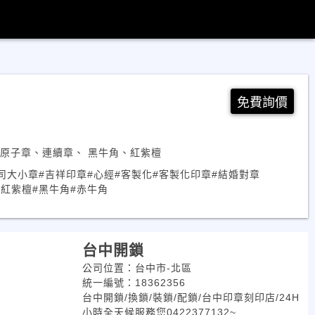
免費詢價
、原子章、連續章、 黑牛角、紅紫檀
司大小章
#吉祥印章
#心經
#客製化
#客製化印章
#結婚對章
#紅紫檀
#黑牛角
#赤牛角
台中開鎖
公司位置：台中市-北區
統一編號：18362356
台中開鎖/換鎖/裝鎖/配鎖/台中印章刻印店/24H
小時全天候服務您0422377132~