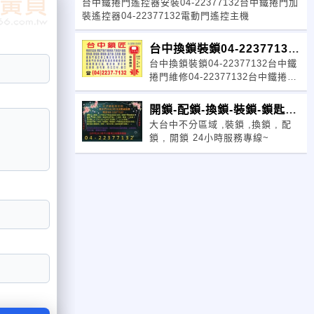
台中鐵捲門遙控器安裝04-22377132台中鐵捲門加
24H
裝遙控器04-22377132電動門遙控主機
台中換鎖裝鎖04-22377132
台中換鎖裝鎖04-22377132台中鐵
鐵捲門維修~
捲門維修04-22377132台中鐵捲門
遙控器04-22377132
開鎖-配鎖-換鎖-裝鎖-鎖匙
大台中不分區域 ,裝鎖 ,換鎖 , 配
行-印章店
鎖 , 開鎖 24小時服務專線~