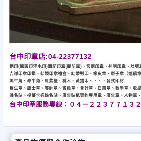
台中印章店:04-22377132
鋼印(龍頭印浮水印)
圖記印章(關防章)、
宮廟印章、
神明印章、
肚臍
吉祥印章印鑑、結婚印章禮盒、結婚對印、
橡皮章、原子章（連續
黑牛角、赤牛角、紅紫檀
、
桃木、黃揚木、
．．．各式印材
醫生章、護士章、導師章、警員章、會計章、
日期章、
教學章、
收
姓名貼、授權卡通姓名貼、廣告貼紙
契約專用章、廣告章、人物章
台中印章服務專線：０４－２２３７７１３