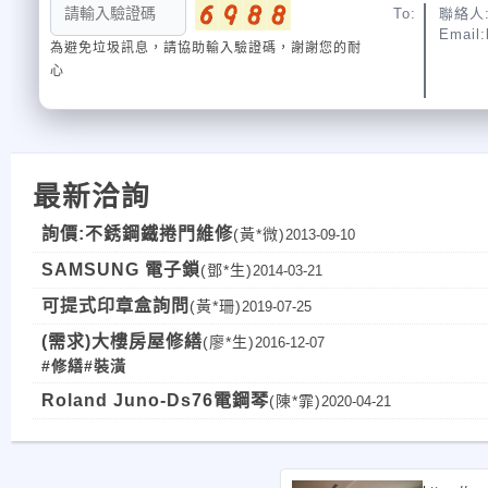
To:
聯絡人:
Email:
為避免垃圾訊息，請協助輸入驗證碼，謝謝您的耐
心
最新洽詢
詢價:不銹鋼鐵捲門維修
(黃*微)
2013-09-10
SAMSUNG 電子鎖
(鄧*生)
2014-03-21
可提式印章盒詢問
(黃*珊)
2019-07-25
(需求)大樓房屋修繕
(廖*生)
2016-12-07
#修繕
#裝潢
Roland Juno-Ds76電鋼琴
(陳*霏)
2020-04-21