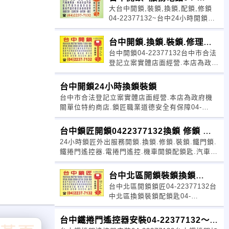
大台中開鎖,裝鎖,換鎖,配鎖,修鎖
22377132
04-22377132~台中24小時開鎖電
話04-22377132
台中開鎖.換鎖.裝鎖.修理鎖
台中開鎖04-22377132台中市合法
24小時服務
登記立案實體店面經營.本店為政府
機關單位特約商店.鎖匠職業道德安
全有保障
台中開鎖24小時換鎖裝鎖
台中市合法登記立案實體店面經營.本店為政府機
關單位特約商店.鎖匠職業道德安全有保障04-
22377132台中開鎖裝鎖換鎖
台中鎖匠開鎖0422377132換鎖 修鎖 裝
24小時鎖匠外出服務開鎖.換鎖.修鎖.裝鎖.鐵門鎖.
鎖
鐵捲門遙控器.電捲門遙控.機車開鎖配鎖匙.汽車開
鎖配鑰匙.機車磁石鎖.
台中北區開鎖裝鎖換鎖
台中北區開鎖鎖匠04-22377132台
0422377132
中北區換鎖裝鎖配鎖匙04-
22377132台中北區換鎖04-
22377132~
台中鐵捲門遙控器安裝04-22377132～