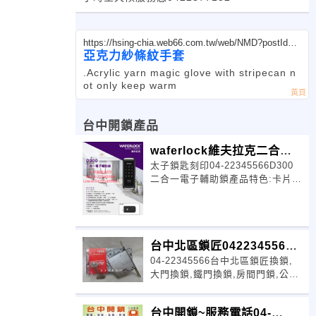
https://hsing-chia.web66.com.tw/web/NMD?postId=1
187669
亞克力紗條紋手套
.Acrylic yarn magic glove with stripecan n
ot only keep warm
台中開鎖產品
waferlock維夫拉克二合一
太子鎖匙刻印04-22345566D300
電子輔助鎖
二合一電子輔助鎖產品特色:卡片.
密碼二合一。支援悠遊卡
台中北區鎖匠0422345566~
04-22345566台中北區鎖匠換鎖,
北區開換裝鎖..
大門換鎖,鐵門換鎖,房間門鎖,公寓
門鎖,硫化銅門鎖,玻璃門鎖,自動門
鎖,鋁門鎖,
台中開鎖~服務電話04-