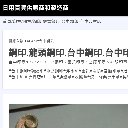
日用百貨供應商和製造商
首頁
/
印章/圖章
/
鋼印.龍頭鋼印.台中鋼印.台中印章店
瀏覽次數:
1464
by:
台中開鎖
鋼印.龍頭鋼印.台中鋼印.台中
台中印章:04-22377132鋼印、圖記印章、宮廟印章、神
#台中鋼印
#龍頭印
#龍頭鋼印
#浮水印
#圖記
#關防
#宮廟印章
#
#台中印章專賣店
#原子章
#連續章
#收據章
#統一發票專用章
#契