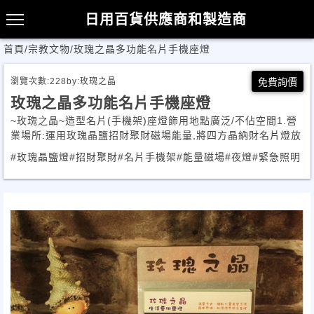
日用百貨供應商和製造商
首頁
/
宗教文物
/
玫瑰之晶多功能名片手機座燈
瀏覽次數:
228
by:
玫瑰之晶
免費詢價
玫瑰之晶多功能名片手機座燈
~玫瑰之晶~造型名片(手機架)座燈飾用地點廣泛/不佔空間1.營
業場所:運用玫瑰晶鹽招財聚財磁場能量,將四方晶納財名片燈放
#玫瑰晶鹽燈
#招財聚財
#名片手機架
#能量磁場
#夜燈
#緊急照明