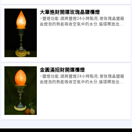
大筆進財開運玫瑰晶鹽檯燈
~鹽燈功能:請將鹽燈24小時點亮,使玫瑰晶鹽藉
由燈泡的熱能吸收空氣中的水分,循環釋放出負
離子,進而淨化空氣,降低塵螨,改
金圓滿招財開運檯燈
~鹽燈功能:請將鹽燈24小時點亮,使玫瑰晶鹽藉
由燈泡的熱能吸收空氣中的水分,循環釋放出負
離子,進而淨化空氣,降低塵螨,改