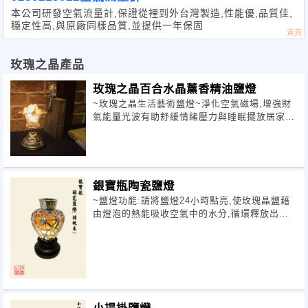
本公司研發空氣流量計,保證從裡到外台灣製造,性能優,品質佳,
穩定性高,與原廠同樣品質,並提供一年保固
玫瑰之晶產品
玫瑰之晶百合水晶薰香精油鹽燈
~玫瑰之晶生活藝術鹽燈~淨化空氣磁場,增強財
氣能量光波有助舒緩情緒壓力與睡眠擺放居家,
工作室,增添室內創意設計生日禮喬遷
銀寶瓶陶瓷鹽燈
~鹽燈功能:請將鹽燈24小時點亮,使玫瑰晶鹽藉
由燈泡的熱能吸收空氣中的水分,循環釋放出負
離子,進而淨化空氣,降低塵螨,改
小提掛鹽燈