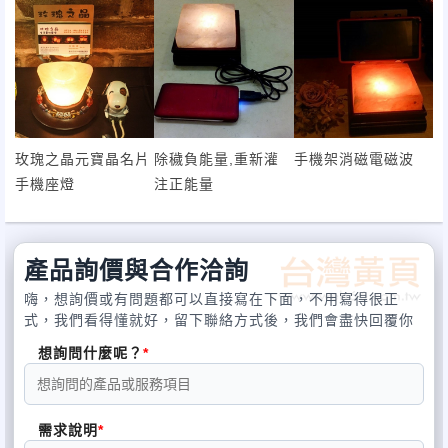
3.生活居家:書桌上,床頭燈, 玫瑰晶鹽所發出的橘色光波,經由眼睛接
收有助穩定情緒與睡眠,可當手機架抗電磁波之外,晶鹽吸收濕氣利用
燈光熱能釋放出負離子,淨化空間磁場,增強陽氣能量.入門玄關招喜
氣,財位光明,納財入庫.
4.除穢功能:將
水晶手鍊
項鍊或各種開運飾品(不可放金屬製品)放在
玫瑰晶鹽上,可除穢負能量,重新灌入正能量.
5.淨化磁場功能:可使用110v~240v適用每一個國家電壓,出差旅遊在
玫瑰之晶元寶晶名片
除穢負能量,重新灌
手機架消磁電磁波
外住宿方便攜帶,玫瑰晶鹽是最佳淨化空間磁場用品.
手機座燈
注正能量
6.緊急照明功能:沒電時可插行動電源做緊急照明使用.名片不鏽鋼架
可活動取下.
產品詢價與合作洽詢
嗨，想詢價或有問題都可以直接寫在下面，不用寫得很正
式，我們看得懂就好，留下聯絡方式後，我們會盡快回覆你
想詢問什麼呢？
需求說明