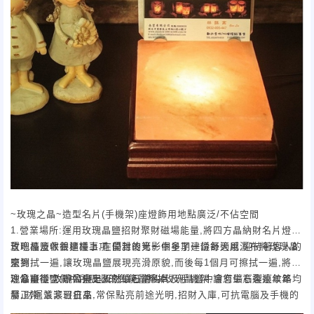
~玫瑰之晶~造型名片(手機架)座燈飾用地點廣泛/不佔空間
1.營業場所:運用玫瑰晶鹽招財聚財磁場能量,將四方晶納財名片燈放
置吧檯及收銀櫃檯上,在優雅的光影中多了一份舒適感,迎待著客人的
玫瑰晶鹽保養建議事項:開封後第一個星期建議每天用濕布將玫瑰晶
來到.
鹽擦拭一遍,讓玫瑰晶鹽展現亮滑原貌,而後每1個月可擦拭一遍,將玫
2.公司行號:辦公桌上及財位可當名片及手機架,讓您生意連連年年
瑰晶鹽從空氣中所吸收的負能量擦掉.
注意事項:玫瑰晶鹽是天然礦石,所以玫瑰晶鹽中會有礦石裂痕紋路均
發,財運滾滾日日來,常保點亮前途光明,招財入庫,可抗電腦及手機的
屬正常,並非瑕疵品.
電磁波.