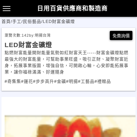
日用百貨供應商和製造商
首頁
/
手工/民俗藝品
/
LED財富金礦燈
瀏覽次數:
142
by:
明揚台灣
免費詢價
LED財富金礦燈
點燃財富能量開財能量氣勢如紅財富天王-----財富金礦燈點燃
最強大的財富能量，可幫助事業旺盛，吸引正財、凝聚財富近
身，拓展事業版圖，增強自信，可開啟心輪，心安即能拓展事
業，讓你福祿滿滿、好運隨身
#奇集集
#蓮花
#步步高升
#金礦
#明揚
#工藝品
#禮贈品