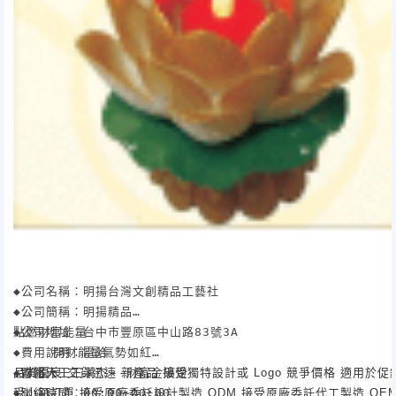
◆公司名稱：明揚台灣文創精品工藝社

◆公司簡稱：明揚精品

◆公司地址：台中市豐原區中山路83號3A

點燃財富能量

◆費用說明：電洽

     開財能量氣勢如紅

◆聯絡人：王漢杰

 財富天王  -----財富金礦燈

品質優良
交貨迅速
新產品
接受獨特設計或 Logo
競爭價格
適用於促
◆聯絡時間：00:00~00:00

受小額訂單
接受原廠委託設計製造 ODM
接受原廠委託代工製造 OE