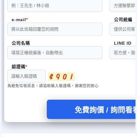
3-1號蓮花＋蓮花燈底座   6cm×13cm

4號蓮花   8cm×15cm

e-mail
公司統編
4-1號蓮花＋蓮花燈底座  8cm×15cm5號蓮花   10cm×17cm5-1
產品皆可量身訂做 多款顏色可選擇

公司名稱
LINE ID
認證碼
本公司工廠備有，布料工藝品設計織造加工、冷將陶

為避免垃圾訊息，請協助輸入驗證碼，謝謝您的耐心
瓷工藝品設計

加工、金屬工藝品設計加工、金箔工藝品設計加工，

免費詢價 / 詢問看
等設備，接受

客戶量身訂做，歡迎來電洽詢。還有眾多的公仔，印
