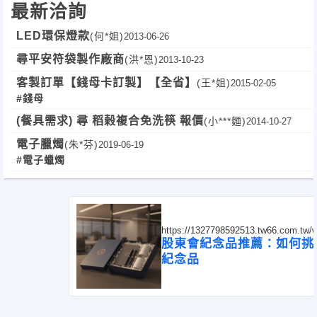
最新洽詢
LED環保燈款
(何*姐)
2013-06-26
尋平安符袋製作廠商
(洪*恩)
2013-10-23
客製訂單【錢母卡訂製】【全省】
(王*姐)
2015-02-05
#錢母
(餐具需求) 尋 稻榖複合免洗筷 報價
(小***麵)
2014-10-27
電子臘燭
(朱*芬)
2019-06-19
#電子蠟燭
https://1327798592513.tw66.com.tw
postId=1324489
股東會紀念品推薦：如何挑
紀念品