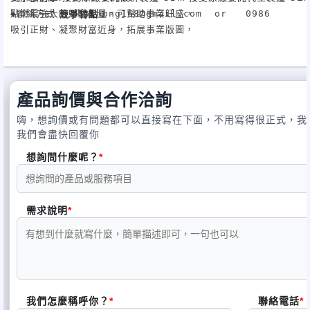
◆聯絡方式： abozhong168@gmail.com  or   0986

點燃最強大的財富能量，可幫助事業旺盛，

競爭特點：
吸引正財、凝聚財富近身，拓展事業版圖，

-933-795 or 04-25319058

增強自信，可開啟心輪，心安即能拓展事業，

（聯繫我時，請一定要說是從黃頁看到的）
讓你福祿滿滿、好運隨身、步步高升，

事業家鍾愛的財富事業金礦燈，

改變您的富貴磁場，達到人脈直通錢脈，讓開財能量氣勢如紅！

產品詢價與合作洽詢
嗨，想詢價或有問題都可以直接寫在下面，不用寫得很正式，我
財富金礦燈為財氣滿溢、財源滾滾，福氣、財氣滿盈的吉利徵兆，

我們會盡快回覆你
可幫助您進財速度飛升，讓錢滾錢、財滾財，富貴滿足一整年，進

想詢問什麼呢？
財不漏財，

累積更多的財富，搶錢進門、財富倍增，讓您五財圓滿、財運大開

。

需求說明
蓮花燈統一規格表

1號蓮花   4.5cm×10cm2號蓮花   5cm×10cm

2-1號蓮花＋蓮花燈底座

3號蓮花   6cm×13cm

我們怎麼稱呼你？
聯絡電話